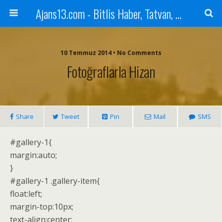
Ajans13.com - Bitlis Haber, Tatvan, Ahlat, Adilcevaz, Mutki, Hizan, Güroymak, Gazete, Ajans, 13, Haber
10 Temmuz 2014 • No Comments
Fotoğraflarla Hizan
Share
Tweet
Pin
Mail
SMS
#gallery-1{
margin:auto;
}
#gallery-1 .gallery-item{
float:left;
margin-top:10px;
text-align:center;