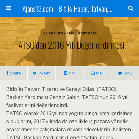
Ajans13.com - Bitlis Haber, Tatvan, Ahlat, Adilcevaz, Mutki, Hizan, Güroymak, Gazete, Ajans, 13, Haber
2 Ocak 2017 • No Comments
TATSO’dan 2016 Yılı Değerlendirmesi
Share
Tweet
Pin
Mail
SMS
Bitlis’in Tatvan Ticaret ve Sanayi Odası (TATSO)
Başkan Yardımcısı Cengiz Şahin, TATSO’nun 2016 yılı
faaliyetlerini değerlendirdi.
TATSO olarak 2016 yılında yoğun bir çalışma içerisinde
olduklarını, 2017 yılında da özellikle iç pazara yönelik
ara vermeden çalışmalara devam edeceklerini belirten
TATSO Başkan Yardımcısı Cengiz Şahin, gerek