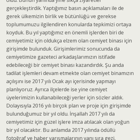
oldu. Bunun yanında yine sıkça ziyaretler
gerçekleştirdik. Yaptığımız basın açıklamaları ile de
gerek ülkemizin birlik ve bütünlüğü ve gerekse
toplumumuzu ilgilendiren konularda tepkimizi ortaya
koyduk. Bu yıl yaptığımız en önemli işlerden biri de
cemiyetimiz için oldukça elzem olan cemiyet binası için
girişimde bulunduk. Girişimlerimiz sonucunda da
cemiyetimize gazeteci arkadaşlarımızın istifade
edebileceği bir cemiyet binası kazandırdık. Şu anda
tadilat işlemleri devam etmekte olan cemiyet binamızın
açılışını ise 2017 yılı Ocak ayı içerisinde yapmayı
planlıyoruz. Ayrıca ilçelerde ise yine cemiyet
üyelerimizin kullanabileceği yerler için sözler aldık.
Dolayısıyla 2016 yılı birçok plan ve proje için girişimde
bulunduğumuz bir yıl oldu. İnşallah 2017 yılı da
cemiyetimiz için güzel işlere imza atılacak olan yoğun
bir yıl olacaktır. Bu anlamda 2017 yılında ödüllü
fotoğraf ve haber yarışmalarının yanı sıra gezi,