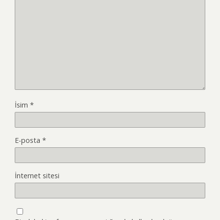
İsim
*
E-posta
*
İnternet sitesi