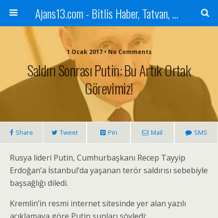
Ajans13.com - Bitlis Haber, Tatvan, Ahlat, Adilcevaz, Mutki, Hizan, Güroymak, Gazete, Ajans, 13, Haber
1 Ocak 2017 • No Comments
Saldırı Sonrası Putin: Bu Artık Ortak
Görevimiz!
Share
Tweet
Pin
Mail
SMS
Rusya lideri Putin, Cumhurbaşkanı Recep Tayyip
Erdoğan’a İstanbul’da yaşanan terör saldırısı sebebiyle
başsağlığı diledi.
Kremlin’in resmi internet sitesinde yer alan yazılı
açıklamaya göre Putin şunları söyledi: