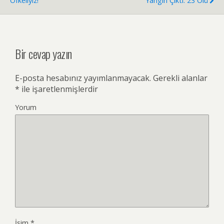
Öfkeliyiz!
Yangın Çıktı: 23 Ölü
Bir cevap yazın
E-posta hesabınız yayımlanmayacak.
Gerekli alanlar
*
ile işaretlenmişlerdir
Yorum
İsim
*