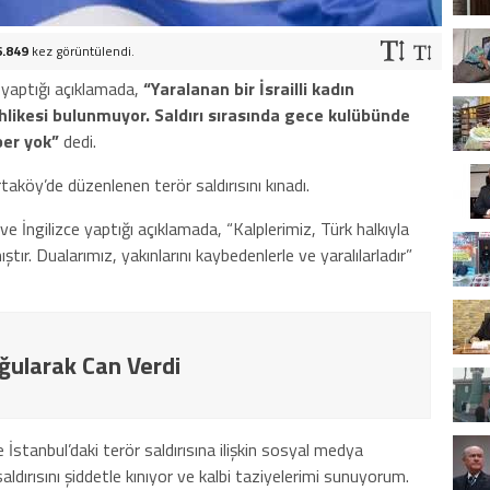
6.849
kez görüntülendi.
e yaptığı açıklamada,
“Yaralanan bir İsrailli kadın
ehlikesi bulunmuyor. Saldırı sırasında gece kulübünde
aber yok”
dedi.
aköy’de düzenlenen terör saldırısını kınadı.
e İngilizce yaptığı açıklamada, “Kalplerimiz, Türk halkıyla
mıştır. Dualarımız, yakınlarını kaybedenlerle ve yaralılarladır”
oğularak Can Verdi
 İstanbul’daki terör saldırısına ilişkin sosyal medya
aldırısını şiddetle kınıyor ve kalbi taziyelerimi sunuyorum.