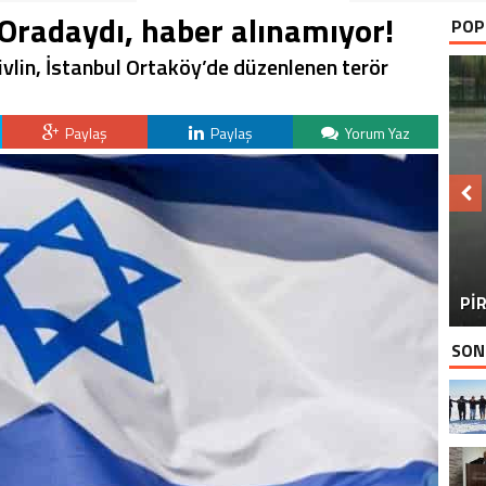
 Oradaydı, haber alınamıyor!
POP
vlin, İstanbul Ortaköy’de düzenlenen terör
Paylaş
Paylaş
Yorum Yaz
BU
PİR
SON