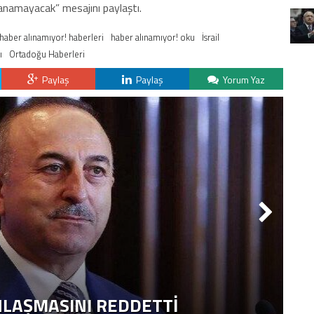
kazanamayacak” mesajını paylaştı.
haber alınamıyor! haberleri
haber alınamıyor! oku
İsrail
ı
Ortadoğu Haberleri
Paylaş
Paylaş
Yorum Yaz
NLAŞMASINI REDDETTI
2