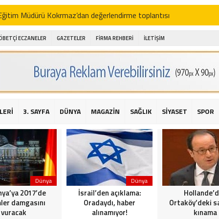
i Eğitim Müdürü Kokrmaz’dan değerlendirme toplantısı
akam Alibeyoğlu, Aile Destek Merkezini ziyaret etti
ÖBETÇİ ECZANELER
GAZETELER
FİRMA REHBERİ
İLETİŞİM
 ıhlamur piyasalarda
amış şehitleri için bayraklı kayak gösterileri düzenlenecek
 için yardım kermesi
O’dan 2016 yılı değerlendirmesi
LERİ
3. SAYFA
DÜNYA
MAGAZİN
SAĞLIK
SİYASET
SPOR
AKİKA! Sarıyer Çayırbaşı Cezayirli Hasan Paşa Camii’nde silahlı saldır
t Bahçeli’den Reina’ya düzenlenen terör saldırısına ilişkin açıklama
Dünya
Dünya
ya’ya 2017’de
İsrail’den açıklama:
Hollande’
ler damgasını
Oradaydı, haber
Ortaköy’deki sa
vuracak
alınamıyor!
kınama