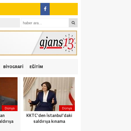
BİYOGRAFİ
EĞİTİM
ı: 2 yaralı
Dünya
Dünya
Dünya
dan
KKTC’den İstanbul’daki
Yolcu taşıyan teknede
ldırıya
saldırıya kınama
yangın çıktı: 23 ölü