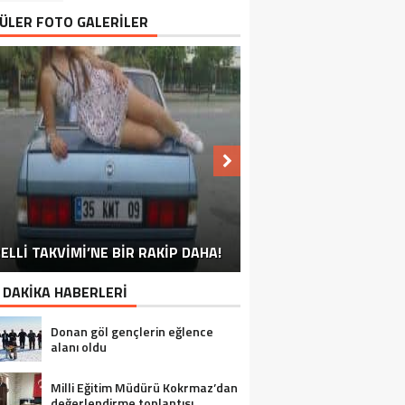
ÜLER FOTO GALERİLER
NU SÖYLEMEYEN ESNAF GÖRDÜNÜZ
ELLİ TAKVİMİ’NE BİR RAKİP DAHA!
EN İYİ ‘KURBAN BAYRAMI’ CAPSLERİ!
FOTOĞRAFLARLA GÜROYMAK
FOTOĞRAFLARLA ADILCEVAZ
FOTOĞRAFLARLA TATVAN
FOTOĞRAFLARLA BITLIS
FOTOĞRAFLARLA AHLAT
FOTOĞRAFLARLA MUTKI
FOTOĞRAFLARLA HIZAN
MÜ?
 DAKİKA HABERLERİ
Donan göl gençlerin eğlence
alanı oldu
Milli Eğitim Müdürü Kokrmaz’dan
değerlendirme toplantısı