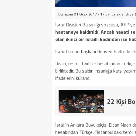
Bu haber 01 Ocak 2017 - 17:37 'de eklendi ve
İsrail Dışişleri Bakanlığı sözcüsü, AFP’y
hastaneye kaldırıldı. Ancak hayati t
olan ikinci bir İsrailli kadından ise h
İsrail Cumhurbaşkanı Reuven Rivlin de Ort
Rivlin, resmi Twitter hesabından Türkçe v
birliktedir. Bu saldırı insanlığa karşı yapıl
ifadelerini kullandı.
22 Kişi B
İsrail’in Ankara Büyükelçisi Eitan Naeh de
hesabından Türkçe, “İstanbul’daki terör s