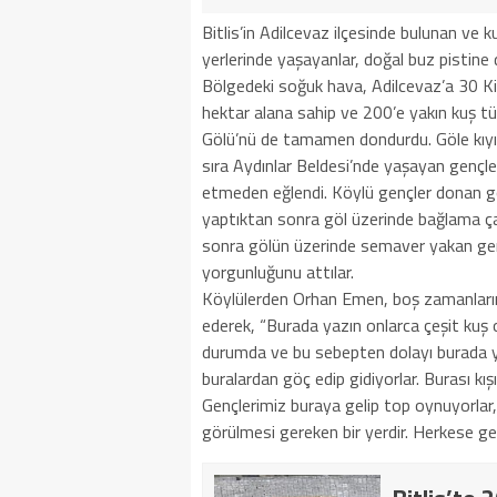
Bitlis’in Adilcevaz ilçesinde bulunan ve k
yerlerinde yaşayanlar, doğal buz pistine
Bölgedeki soğuk hava, Adilcevaz’a 30 K
hektar alana sahip ve 200’e yakın kuş tür
Gölü’nü de tamamen dondurdu. Göle kıyıs
sıra Aydınlar Beldesi’nde yaşayan gençler
etmeden eğlendi. Köylü gençler donan gö
yaptıktan sonra göl üzerinde bağlama çal
sonra gölün üzerinde semaver yakan gen
yorgunluğunu attılar.
Köylülerden Orhan Emen, boş zamanlarınd
ederek, “Burada yazın onlarca çeşit ku
durumda ve bu sebepten dolayı burada y
buralardan göç edip gidiyorlar. Burası kı
Gençlerimiz buraya gelip top oynuyorlar, 
görülmesi gereken bir yerdir. Herkese ge