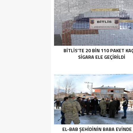
BITLIS’TE 20 BIN 110 PAKET KA
SIGARA ELE GEÇIRILDI
EL-BAB ŞEHIDININ BABA EVINDE