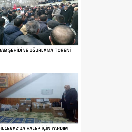
BAB ŞEHIDINE UĞURLAMA TÖRENI
ILCEVAZ’DA HALEP IÇIN YARDIM