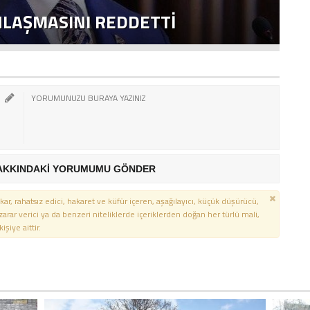
NLAŞMASINI REDDETTI
2
AKKINDAKİ YORUMUMU GÖNDER
kar, rahatsız edici, hakaret ve küfür içeren, aşağılayıcı, küçük düşürücü,
 zarar verici ya da benzeri niteliklerde içeriklerden doğan her türlü mali,
şiye aittir.