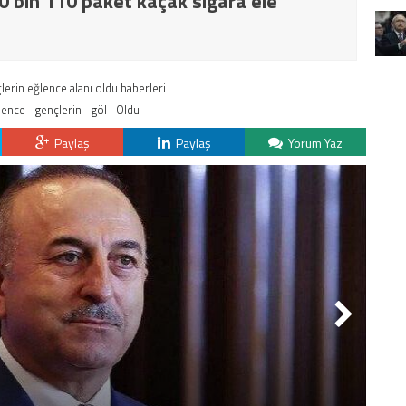
20 bin 110 paket kaçak sigara ele
erin eğlence alanı oldu haberleri
lence
gençlerin
göl
Oldu
Paylaş
Paylaş
Yorum Yaz