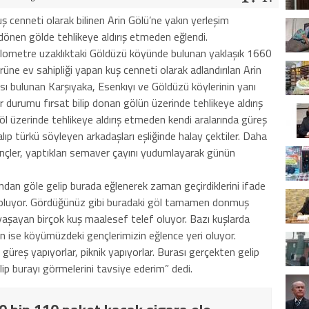
uş cenneti olarak bilinen Arin Gölü’ne yakın yerleşim
 dönen gölde tehlikeye aldırış etmeden eğlendi.
ilometre uzaklıktaki Göldüzü köyünde bulunan yaklaşık 1660
üne ev sahipliği yapan kuş cenneti olarak adlandırılan Arin
ı bulunan Karşıyaka, Esenkıyı ve Göldüzü köylerinin yanı
 durumu fırsat bilip donan gölün üzerinde tehlikeye aldırış
l üzerinde tehlikeye aldırış etmeden kendi aralarında güreş
ıp türkü söyleyen arkadaşları eşliğinde halay çektiler. Daha
çler, yaptıkları semaver çayını yudumlayarak günün
an göle gelip burada eğlenerek zaman geçirdiklerini ifade
ş oluyor. Gördüğünüz gibi buradaki göl tamamen donmuş
aşayan birçok kuş maalesef telef oluyor. Bazı kuşlarda
şın ise köyümüzdeki gençlerimizin eğlence yeri oluyor.
güreş yapıyorlar, piknik yapıyorlar. Burası gerçekten gelip
lip burayı görmelerini tavsiye ederim” dedi.