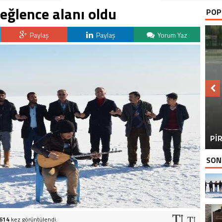
eğlence alanı oldu
POP
Paylaş
Paylaş
Yorum Yaz
BU
PİR
SON
.614
kez görüntülendi.