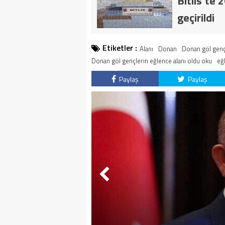
Bitlis’te 
geçirildi
Etiketler :
Alanı
Donan
Donan göl gençl
Donan göl gençlerin eğlence alanı oldu oku
eğ
Paylaş
Paylaş