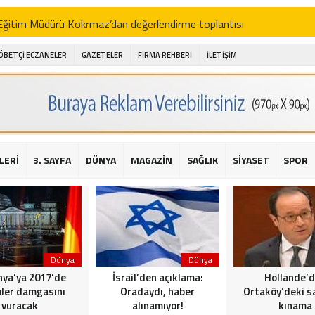
i Eğitim Müdürü Kokrmaz’dan değerlendirme toplantısı
akam Alibeyoğlu, Aile Destek Merkezini ziyaret etti
ÖBETÇİ ECZANELER
GAZETELER
FİRMA REHBERİ
İLETİŞİM
 ıhlamur piyasalarda
amış şehitleri için bayraklı kayak gösterileri düzenlenecek
 için yardım kermesi
O’dan 2016 yılı değerlendirmesi
LERİ
3. SAYFA
DÜNYA
MAGAZİN
SAĞLIK
SİYASET
SPOR
AKİKA! Sarıyer Çayırbaşı Cezayirli Hasan Paşa Camii’nde silahlı saldır
t Bahçeli’den Reina’ya düzenlenen terör saldırısına ilişkin açıklama
Dünya
Dünya
ya’ya 2017’de
İsrail’den açıklama:
Hollande’
ler damgasını
Oradaydı, haber
Ortaköy’deki sa
vuracak
alınamıyor!
kınama