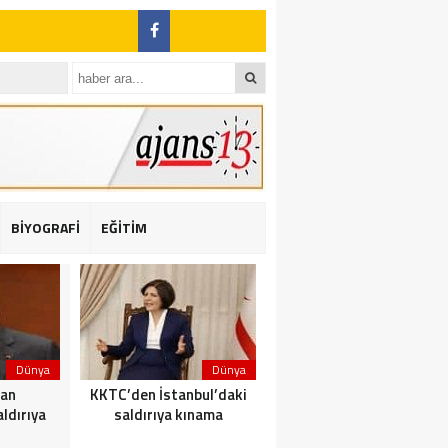
BİYOGRAFİ
EĞİTİM
ı: 2 yaralı
Dünya
Dünya
Dünya
dan
KKTC’den İstanbul’daki
Yolcu taşıyan teknede
ldırıya
saldırıya kınama
yangın çıktı: 23 ölü