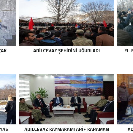
ÇAK
ADILCEVAZ ŞEHIDINI UĞURLADI
EL-
 YAS
ADILCEVAZ KAYMAKAMI ARIF KARAMAN
AD