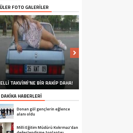
ÜLER FOTO GALERİLER
NU SÖYLEMEYEN ESNAF GÖRDÜNÜZ
ELLİ TAKVİMİ’NE BİR RAKİP DAHA!
EN İYİ ‘KURBAN BAYRAMI’ CAPSLERİ!
FOTOĞRAFLARLA GÜROYMAK
FOTOĞRAFLARLA ADILCEVAZ
FOTOĞRAFLARLA TATVAN
FOTOĞRAFLARLA BITLIS
FOTOĞRAFLARLA AHLAT
FOTOĞRAFLARLA MUTKI
FOTOĞRAFLARLA HIZAN
MÜ?
 DAKİKA HABERLERİ
Donan göl gençlerin eğlence
alanı oldu
Milli Eğitim Müdürü Kokrmaz’dan
değerlendirme toplantısı