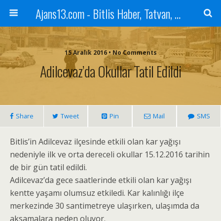
Ajans13.com - Bitlis Haber, Tatvan, Ahlat, Adilcevaz, Mutki, Hizan, Güroymak, Gazete, Ajans, 13, Haber
15 Aralık 2016 • No Comments
Adilcevaz’da Okullar Tatil Edildi
Share
Tweet
Pin
Mail
SMS
Bitlis’in Adilcevaz ilçesinde etkili olan kar yağışı
nedeniyle ilk ve orta dereceli okullar 15.12.2016 tarihin
de bir gün tatil edildi.
Adilcevaz’da gece saatlerinde etkili olan kar yağışı
kentte yaşamı olumsuz etkiledi. Kar kalınlığı ilçe
merkezinde 30 santimetreye ulaşırken, ulaşımda da
aksamalara neden oluyor.