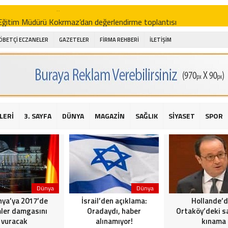
i Eğitim Müdürü Kokrmaz’dan değerlendirme toplantısı
akam Alibeyoğlu, Aile Destek Merkezini ziyaret etti
ÖBETÇİ ECZANELER
GAZETELER
FİRMA REHBERİ
İLETİŞİM
 ıhlamur piyasalarda
amış şehitleri için bayraklı kayak gösterileri düzenlenecek
 için yardım kermesi
O’dan 2016 yılı değerlendirmesi
LERİ
3. SAYFA
DÜNYA
MAGAZİN
SAĞLIK
SİYASET
SPOR
AKİKA! Sarıyer Çayırbaşı Cezayirli Hasan Paşa Camii’nde silahlı saldır
t Bahçeli’den Reina’ya düzenlenen terör saldırısına ilişkin açıklama
Dünya
Dünya
ya’ya 2017’de
İsrail’den açıklama:
Hollande’
ler damgasını
Oradaydı, haber
Ortaköy’deki sa
vuracak
alınamıyor!
kınama