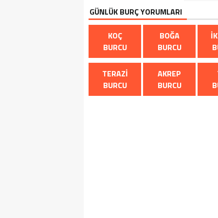
GÜNLÜK BURÇ YORUMLARI
KOÇ
BOĞA
İ
BURCU
BURCU
B
TERAZI
AKREP
BURCU
BURCU
B