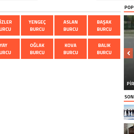
POP
KIZLER
YENGEÇ
ASLAN
BAŞAK
URCU
BURCU
BURCU
BURCU
YAY
OĞLAK
KOVA
BALIK
URCU
BURCU
BURCU
BURCU
BU
PİR
SON