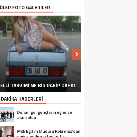
ÜLER FOTO GALERİLER
NU SÖYLEMEYEN ESNAF GÖRDÜNÜZ
ELLİ TAKVİMİ’NE BİR RAKİP DAHA!
EN İYİ ‘KURBAN BAYRAMI’ CAPSLERİ!
FOTOĞRAFLARLA GÜROYMAK
FOTOĞRAFLARLA ADILCEVAZ
FOTOĞRAFLARLA TATVAN
FOTOĞRAFLARLA BITLIS
FOTOĞRAFLARLA AHLAT
FOTOĞRAFLARLA MUTKI
FOTOĞRAFLARLA HIZAN
MÜ?
 DAKİKA HABERLERİ
Donan göl gençlerin eğlence
alanı oldu
Milli Eğitim Müdürü Kokrmaz’dan
değerlendirme toplantısı