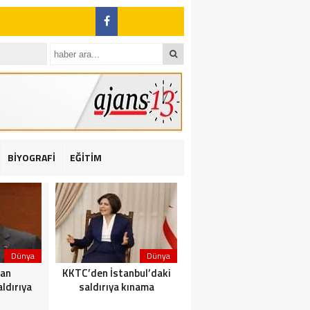
BİYOGRAFİ
EĞİTİM
ı: 2 yaralı
Dünya
Dünya
Dünya
dan
KKTC’den İstanbul’daki
Yolcu taşıyan teknede
ldırıya
saldırıya kınama
yangın çıktı: 23 ölü