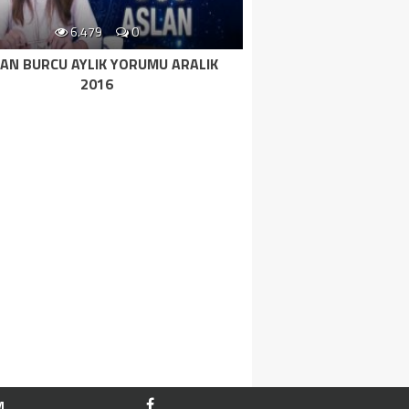
6.479
0
AN BURCU AYLIK YORUMU ARALIK
2016
M