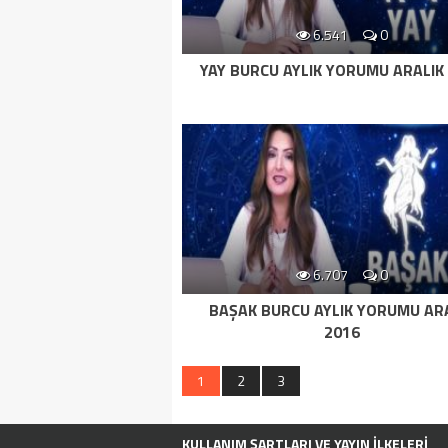
6.541
0
YAY BURCU AYLIK YORUMU ARALIK
6.707
0
BAŞAK BURCU AYLIK YORUMU AR
2016
1
2
3
KULLANIM ŞARTLARI VE YAYIN İLKELERI