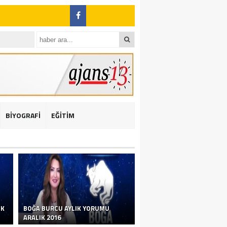
BİYOGRAFİ
EĞİTİM
ı: 2 yaralı
IK
BOĞA BURCU AYLIK YORUMU
ARALIK 2016