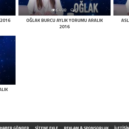
6.488
0
 2016
OĞLAK BURCU AYLIK YORUMU ARALIK
ASL
2016
ALIK
HABER GÖNDER
SİTENE EKLE
REKLAM & SPONSORLUK
İLETIŞI