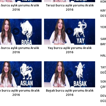
KO
 burcu aylık yorumu Aralık
Terazi burcu aylık yorumu Aralık
DEĞ
2016
2016
KAY
DES
ETT
YER
SAR
BAY
 burcu aylık yorumu Aralık
Yay burcu aylık yorumu Aralık
DÜ
2016
2016
HAL
TAT
DE
SON
ÇAY
n burcu aylık yorumu Aralık
Başak burcu aylık yorumu Aralık
PAŞ
2016
2016
DEV
SAL
DÜ
SAL