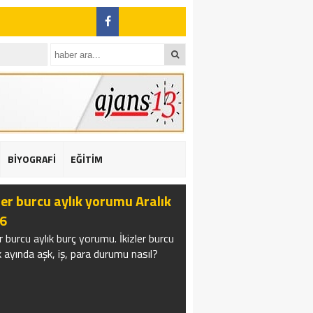
BİYOGRAFİ
EĞİTİM
ı: 2 yaralı
ler burcu aylık yorumu Aralık
6
er burcu aylık burç yorumu. İkizler burcu
k ayında aşk, iş, para durumu nasıl?