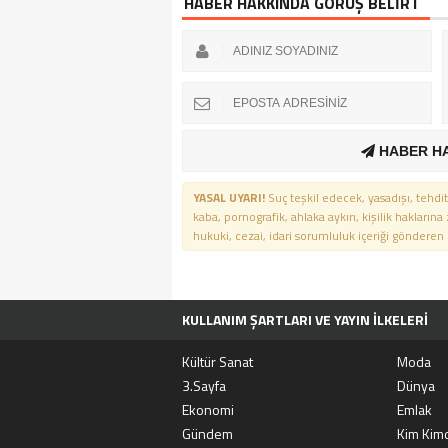
HABER HAKKINDA GÖRÜŞ BELİRT
HABER H
YASAL UYARI!
Suç teşkil edecek, yasadışı, tehdit
kaba, pornografik, ahlaka aykırı, kişilik haklarına
hukuki, cezai, idari sorumluluk içeriği gönderen ki
KULLANIM ŞARTLARI VE YAYIN İLKELERI
TÜM MANŞET HABERLERI
MOVIEBOX A
Kültür Sanat
Moda
3.Sayfa
Dünya
Ekonomi
Emlak
Gündem
Kim Kimd