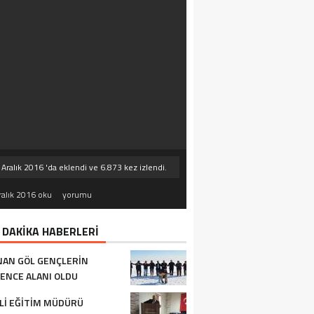
 Aralık 2016 'da eklendi ve 6.873 kez izlendi.
ralık 2016 oku
yorumu
 DAKİKA HABERLERİ
AN GÖL GENÇLERIN
ENCE ALANI OLDU
LI EĞITIM MÜDÜRÜ