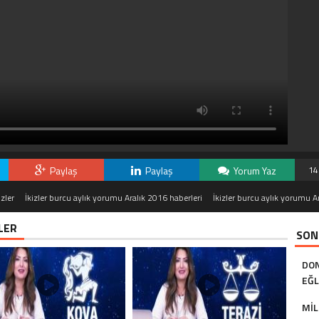
Paylaş
Paylaş
Yorum Yaz
14
izler
İkizler burcu aylık yorumu Aralık 2016 haberleri
İkizler burcu aylık yorumu A
LER
SON
DON
EĞL
MIL