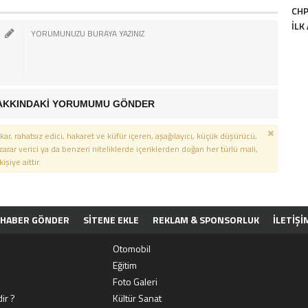
CHP
ILK
AKKINDAKİ YORUMUMU GÖNDER
kar, rahatsız edici, hakaret ve küfür içeren, aşağılayıcı, küçük düşürücü,
 zarar verici ya da benzeri niteliklerde içeriklerden doğan her türlü mali,
şiye aittir.
HABER GÖNDER
SİTENE EKLE
REKLAM & SPONSORLUK
İLETIŞI
PP
Otomobil
Eğitim
Foto Galeri
ir ?
Kültür Sanat