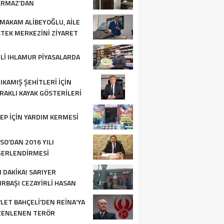
KRMAZ’DAN
ERLENDIRME TOPLANTISI
MAKAM ALIBEYOĞLU, AILE
TEK MERKEZINI ZIYARET
I
LI IHLAMUR PIYASALARDA
IKAMIŞ ŞEHITLERI IÇIN
RAKLI KAYAK GÖSTERILERI
ZENLENECEK
EP IÇIN YARDIM KERMESI
SO’DAN 2016 YILI
ĞERLENDIRMESI
 DAKİKA! SARIYER
IRBAŞI CEZAYIRLI HASAN
A CAMII’NDE SILAHLI
LET BAHÇELI’DEN REINA’YA
DIRI: 2 YARALI
ZENLENEN TERÖR
DIRISINA ILIŞKIN AÇIKLAMA