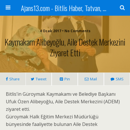
Ajans13.com - Bitlis Haber, Tatvan, Ahlat, Adilcevaz, Mutki, Hizan, Güroymak, Gazete, Ajans, 13, Haber
4 Ocak 2017 • No Comments
Kaymakam Alibeyoğlu, Aile Destek Merkezini
Ziyaret Etti
Share
Tweet
Pin
Mail
SMS
Bitlis’in Güroymak Kaymakamı ve Belediye Başkanı
Ufuk Özen Alibeyoğlu, Aile Destek Merkezini (ADEM)
ziyaret etti.
Güroymak Halk Eğitim Merkezi Müdürlüğü
bünyesinde faaliyette bulunan Aile Destek