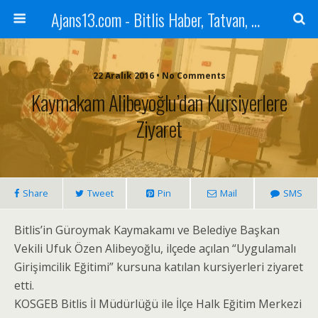
Ajans13.com - Bitlis Haber, Tatvan, Ahlat, Adilcevaz, Mutki, Hizan, Güroymak, Gazete, Ajans, 13, Haber
22 Aralık 2016 • No Comments
Kaymakam Alibeyoğlu’dan Kursiyerlere
Ziyaret
Share
Tweet
Pin
Mail
SMS
Bitlis’in Güroymak Kaymakamı ve Belediye Başkan
Vekili Ufuk Özen Alibeyoğlu, ilçede açılan “Uygulamalı
Girişimcilik Eğitimi” kursuna katılan kursiyerleri ziyaret
etti.
KOSGEB Bitlis İl Müdürlüğü ile İlçe Halk Eğitim Merkezi