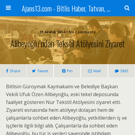
Ajans13.com - Bitlis Haber, Tatvan, Ahlat, Adilcevaz, Mutki, Hizan, Güroymak, Gazete, Ajans, 13, Haber
31 Aralık 2016 • No Comments
Alibeyoğlu’ndan Tekstil Atölyesini Ziyaret
Share
Tweet
Pin
Mail
SMS
Bitlisin Güroymak Kaymakamı ve Belediye Başkan
Vekili Ufuk Özen Alibeyoğlu, eski tekel deposunda
faaliyet gösteren Nur Tekstil Atölyesini ziyaret etti.
Ziyareti esnasında hem atölyeyi dolaşan hem de
çalışanlarla sohbet eden Alibeyoğlu, yetkililerden iş ve
işçilerle ilgili bilgi aldı. Çalışanlarla da sohbet eden
Alibeyoğlu, bu tür iş yerleri sayesinde istihdam