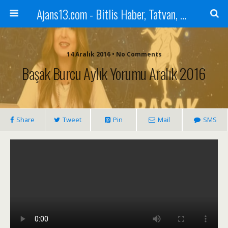
Ajans13.com - Bitlis Haber, Tatvan, Ahlat, Adilcevaz, Mutki, Hizan, Güroymak, Gazete, Ajans, 13, Haber
14 Aralık 2016 • No Comments
Başak Burcu Aylık Yorumu Aralık 2016
Share
Tweet
Pin
Mail
SMS