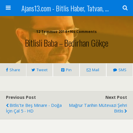
Ajans13.com - Bitlis Haber, Tatvan, Ahlat, Adilcevaz, Mutki, Hizan, Güroymak, Gazete, Ajans, 13, Haber
12 Temmuz 2014 • No Comments
Bitlisli Baba – Bedirhan Gökçe
Share
Tweet
Pin
Mail
SMS
Previous Post
Next Post
Bitlis'te Beş Minare - Doğa
Mağrur Tarihin Mütevazi Şehri
İçin Çal 5 - HD
Bitlis