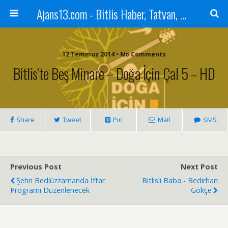
Ajans13.com - Bitlis Haber, Tatvan, Ahlat, Adilcevaz, Mutki, Hizan, Güroymak, Gazete, Ajans, 13, Haber
12 Temmuz 2014 • No Comments
Bitlis’te Beş Minare – Doğa İçin Çal 5 – HD
Share
Tweet
Pin
Mail
SMS
Previous Post
Next Post
Şehri Bediüzzamanda İftar
Bitlisli Baba - Bedirhan
Programı Düzenlenecek
Gökçe