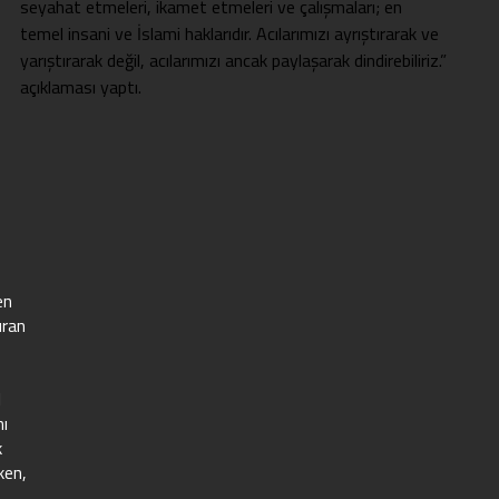
seyahat etmeleri, ikamet etmeleri ve çalışmaları; en
temel insani ve İslami haklarıdır. Acılarımızı ayrıştırarak ve
yarıştırarak değil, acılarımızı ancak paylaşarak dindirebiliriz.”
açıklaması yaptı.
en
uran
l
nı
k
ken,