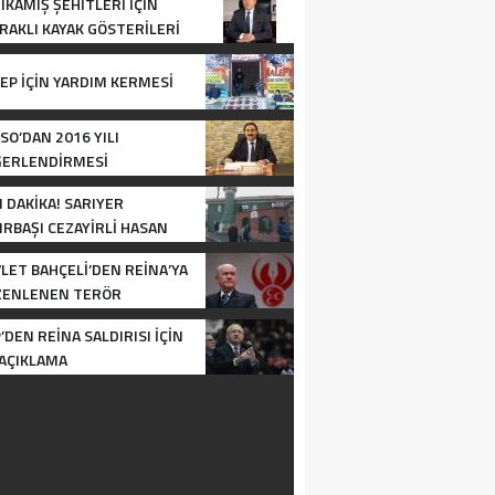
IKAMIŞ ŞEHITLERI IÇIN
RAKLI KAYAK GÖSTERILERI
ZENLENECEK
EP IÇIN YARDIM KERMESI
SO’DAN 2016 YILI
ĞERLENDIRMESI
 DAKİKA! SARIYER
IRBAŞI CEZAYIRLI HASAN
A CAMII’NDE SILAHLI
LET BAHÇELI’DEN REINA’YA
DIRI: 2 YARALI
ZENLENEN TERÖR
DIRISINA ILIŞKIN AÇIKLAMA
’DEN REINA SALDIRISI IÇIN
 AÇIKLAMA