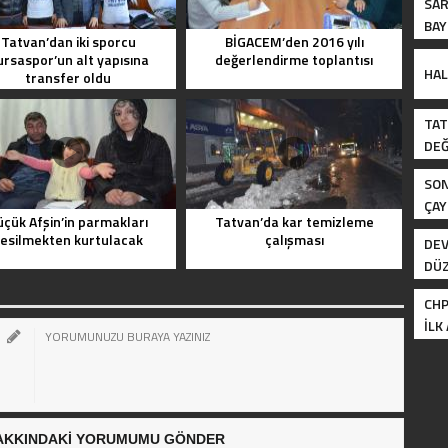
SAR
BAY
Tatvan’dan iki sporcu
BİGACEM’den 2016 yılı
DÜ
ursaspor’un alt yapısına
değerlendirme toplantısı
HAL
transfer oldu
TAT
DE
SON
ÇAY
üçük Afşin’in parmakları
Tatvan’da kar temizleme
PAŞ
esilmekten kurtulacak
çalışması
DEV
SAL
DÜ
SAL
CHP
ILK
AKKINDAKİ YORUMUMU GÖNDER