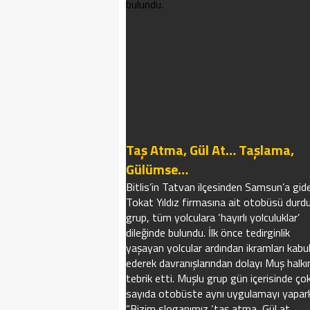
bulundu.
Taş Atma, Gül At… Taşlama,
Gülümse…
Bitlis’in Tatvan ilçesinden Samsun’a gid
Tokat Yıldız firmasına ait otobüsü durd
grup, tüm yolculara ‘hayırlı yolculuklar’
dileğinde bulundu. İlk önce tedirginlik
yaşayan yolcular ardından ikramları kabu
ederek davranışlarından dolayı Muş halkı
tebrik etti. Muşlu grup gün içerisinde ço
sayıda otobüste aynı uygulamayı yapar
“Bizim sloganımız ‘taş atma, Gül at…