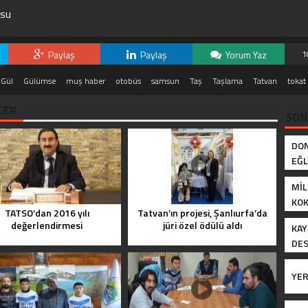
 su
Paylaş
Paylaş
Yorum Yaz
1
Gül
Gülümse
muş haber
otobüs
samsun
Taş
Taşlama
Tatvan
tokat 
LER
SON
DON
EĞL
MIL
KO
TATSO’dan 2016 yılı
Tatvan’ın projesi, Şanlıurfa’da
DEĞ
değerlendirmesi
jüri özel ödülü aldı
KAY
DES
ETT
YER