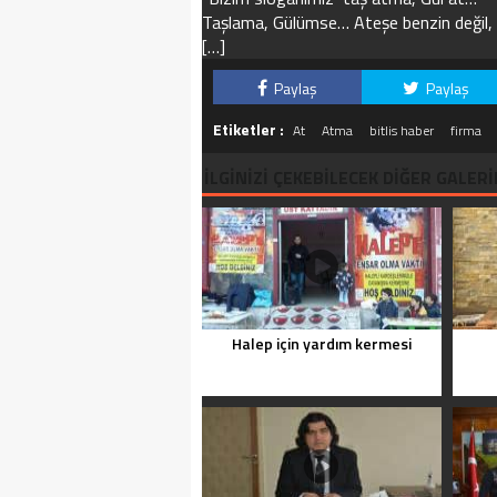
Taşlama, Gülümse… Ateşe benzin değil,
[…]
Paylaş
Paylaş
Etiketler :
At
Atma
bitlis haber
firma
İLGİNİZİ ÇEKEBİLECEK DİĞER GALERİ
Halep için yardım kermesi