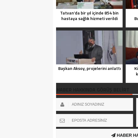
Tatvan’da bir yıl içinde 854 bin
hastaya sağlık hizmeti verildi
B
Başkan Aksoy, projelerini anlattı
K
k
HABER HAKKINDA GÖRÜŞ BELİRT
HABER H