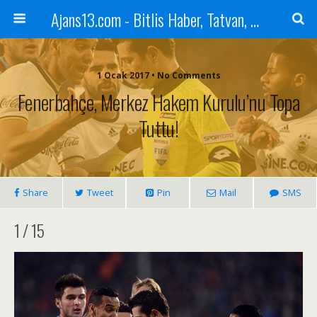
Ajans13.com - Bitlis Haber, Tatvan, Ahlat, Adilcevaz, Mutki, Hizan, Güroymak, Gazete, Ajans, 13, Haber
1 Ocak 2017 • No Comments
Fenerbahçe, Merkez Hakem Kurulu’nu Topa
Tuttu!
Share
Tweet
Pin
Mail
SMS
1 / 15