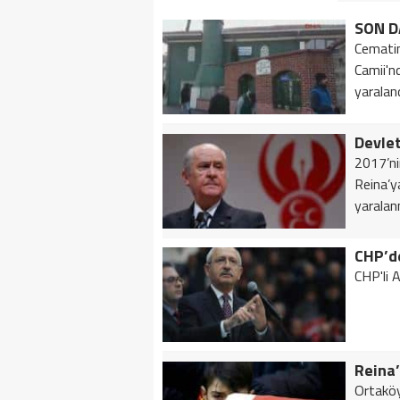
Cematin
Camii'n
yaralandı
2017’ni
Reina’y
yaralan
CHP’de
CHP'li A
Ortaköy