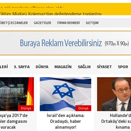
i Eğitim Müdürü Kokrmaz’dan değerlendirme toplantısı
akam Alibeyoğlu, Aile Destek Merkezini ziyaret etti
ÖBETÇİ ECZANELER
GAZETELER
FİRMA REHBERİ
İLETİŞİM
 ıhlamur piyasalarda
amış şehitleri için bayraklı kayak gösterileri düzenlenecek
 için yardım kermesi
O’dan 2016 yılı değerlendirmesi
LERİ
3. SAYFA
DÜNYA
MAGAZİN
SAĞLIK
SİYASET
SPOR
AKİKA! Sarıyer Çayırbaşı Cezayirli Hasan Paşa Camii’nde silahlı saldır
t Bahçeli’den Reina’ya düzenlenen terör saldırısına ilişkin açıklama
Dünya
Dünya
ya’ya 2017’de
İsrail’den açıklama:
Hollande’
ler damgasını
Oradaydı, haber
Ortaköy’deki sa
vuracak
alınamıyor!
kınama