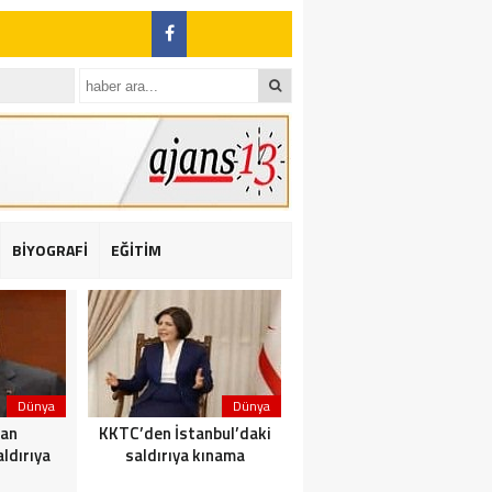
BİYOGRAFİ
EĞİTİM
ı: 2 yaralı
Dünya
Dünya
Dünya
dan
KKTC’den İstanbul’daki
Yolcu taşıyan teknede
ldırıya
saldırıya kınama
yangın çıktı: 23 ölü