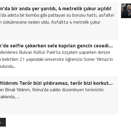
’da bir anda yer yarıldı, 4 metrelik çukur açıldı!
da adeta bir bomba gibi patlayan su borusu hattı, asfaltın
n sökülmesine neden oldu. Asfaltta 4 metrelik çukur
Mersin’de selfie çekerken sele kapılan gencin cesedine ulaşıldı
enderes Bulvarı Kültür Park'ta özçekim yaparken denize
 belirtilen 21 yaşındaki üniversite öğrencisi Soner Yılmaz'ın
ulundu...
Binali Yıldırım: Terör bizi yıldıramaz, terör bizi korkutamaz, biz terörü korkuturuz
 Binali Yıldırım, Reina'da saldırı düzenleyen teröristin
akkında, ...
»