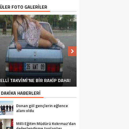
ÜLER FOTO GALERİLER
NU SÖYLEMEYEN ESNAF GÖRDÜNÜZ
ELLİ TAKVİMİ’NE BİR RAKİP DAHA!
EN İYİ ‘KURBAN BAYRAMI’ CAPSLERİ!
FOTOĞRAFLARLA GÜROYMAK
FOTOĞRAFLARLA ADILCEVAZ
FOTOĞRAFLARLA TATVAN
FOTOĞRAFLARLA BITLIS
FOTOĞRAFLARLA AHLAT
FOTOĞRAFLARLA MUTKI
FOTOĞRAFLARLA HIZAN
MÜ?
 DAKİKA HABERLERİ
Donan göl gençlerin eğlence
alanı oldu
Milli Eğitim Müdürü Kokrmaz’dan
değerlendirme toplantısı