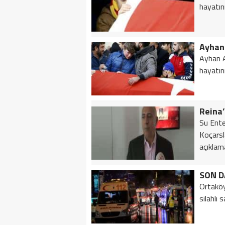
hayatını
Ayhan A
hayatını
Su Ent
Koçarsla
açıklam
SON DA
Ortaköy
silahlı s