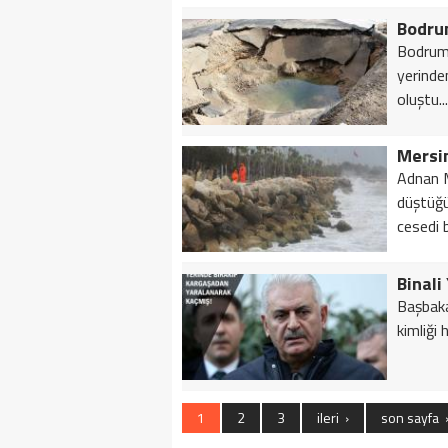
Bodrum
Bodrum'
yerinde
oluştu...
Adnan M
düştüğü
cesedi b
Başbakan
kimliği h
1
2
3
ileri ›
son sayfa 