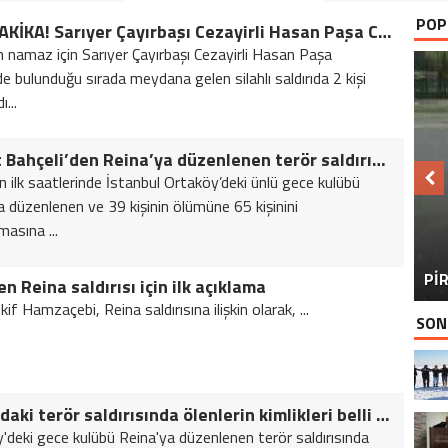
POP
SON DAKİKA! Sarıyer Çayırbaşı Cezayirli Hasan Paşa Camii’nde silahlı saldırı: 2 yaralı
 namaz için Sarıyer Çayırbaşı Cezayirli Hasan Paşa
de bulunduğu sırada meydana gelen silahlı saldırıda 2 kişi
...
Devlet Bahçeli’den Reina’ya düzenlenen terör saldırısına ilişkin açıklama
n ilk saatlerinde İstanbul Ortaköy’deki ünlü gece kulübü
a düzenlenen ve 39 kişinin ölümüne 65 kişinini
masına ...
BU
PİR
n Reina saldırısı için ilk açıklama
kif Hamzaçebi, Reina saldırısına ilişkin olarak, ...
SON
Reina’daki terör saldırısında ölenlerin kimlikleri belli olmaya başladı
'deki gece kulübü Reina'ya düzenlenen terör saldırısında