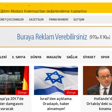
i Eğitim Müdürü Kokrmaz’dan değerlendirme toplantısı
akam Alibeyoğlu, Aile Destek Merkezini ziyaret etti
ÖBETÇİ ECZANELER
GAZETELER
FİRMA REHBERİ
İLETİŞİM
 ıhlamur piyasalarda
amış şehitleri için bayraklı kayak gösterileri düzenlenecek
 için yardım kermesi
O’dan 2016 yılı değerlendirmesi
LERİ
3. SAYFA
DÜNYA
MAGAZİN
SAĞLIK
SİYASET
SPOR
AKİKA! Sarıyer Çayırbaşı Cezayirli Hasan Paşa Camii’nde silahlı saldır
t Bahçeli’den Reina’ya düzenlenen terör saldırısına ilişkin açıklama
Dünya
Dünya
ya’ya 2017’de
İsrail’den açıklama:
Hollande’
ler damgasını
Oradaydı, haber
Ortaköy’deki sa
vuracak
alınamıyor!
kınama