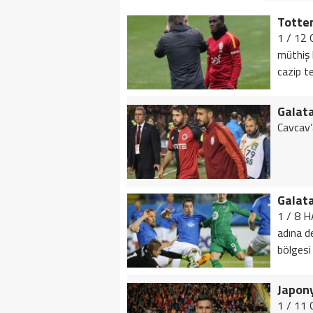
1 / 12 
müthiş 
cazip te
Galata
Cavcav’a
1 / 8 H
adına d
bölgesi i
1 / 11 