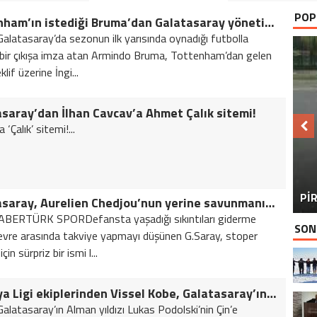
POP
Tottenham’ın istediği Bruma’dan Galatasaray yönetimine:
Galatasaray’da sezonun ilk yarısında oynadığı futbolla
bir çıkışa imza atan Armindo Bruma, Tottenham’dan gelen
klif üzerine İngi...
saray’dan İlhan Cavcav’a Ahmet Çalık sitemi!
 ‘Çalık’ sitemi!...
BU
PİR
Galatasaray, Aurelien Chedjou’nun yerine savunmanın göbeğine Norveçli Vegard Forren’i gündemine aldı
ABERTÜRK SPORDefansta yaşadığı sıkıntıları giderme
SON
evre arasında takviye yapmayı düşünen G.Saray, stoper
çin sürpriz bir ismi l...
Japonya Ligi ekiplerinden Vissel Kobe, Galatasaray’ın 31 yaşındaki yıldızı Lukas Podolski ile ilgileniyor
Galatasaray’ın Alman yıldızı Lukas Podolski’nin Çin’e