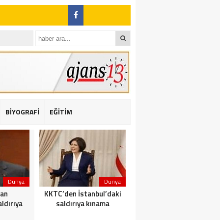
BİYOGRAFİ
EĞİTİM
ı: 2 yaralı
Dünya
Dünya
Dünya
dan
KKTC’den İstanbul’daki
Yolcu taşıyan teknede
ldırıya
saldırıya kınama
yangın çıktı: 23 ölü