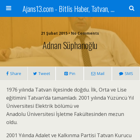
Ajans13.com - Bitlis Haber, Tatvan, Ahlat, Adilcevaz, Mutki, Hizan, Güroymak, Gazete, Ajans, 13, Haber
21 Şubat 2015 • No Comments
Adnan Süphanoğlu
Share
Tweet
Pin
Mail
SMS
1976 yılında Tatvan ilçesinde doğdu. İlk, Orta ve Lise
eğitimini Tatvan’da tamamladı. 2001 yılında Yüzüncü Yıl
Üniversitesi Elektrik bölümü ve
Anadolu Üniversitesi İşletme Fakültesinden mezun
oldu.
2001 Yılında Adalet ve Kalkınma Partisi Tatvan Kurucu