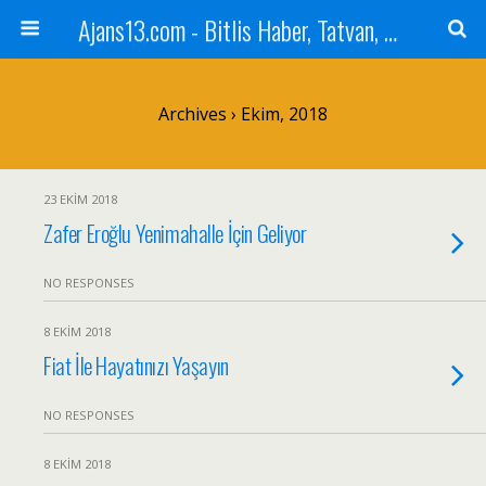
Ajans13.com - Bitlis Haber, Tatvan, Ahlat, Adilcevaz, Mutki, Hizan, Güroymak, Gazete, Ajans, 13, Haber
Archives › Ekim, 2018
23 EKIM 2018
Zafer Eroğlu Yenimahalle İçin Geliyor
NO RESPONSES
8 EKIM 2018
Fiat İle Hayatınızı Yaşayın
NO RESPONSES
8 EKIM 2018