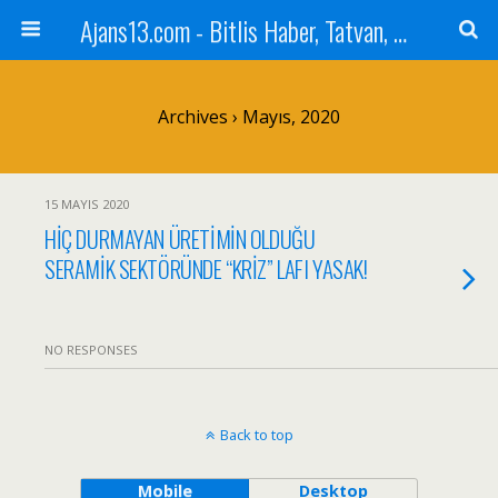
Ajans13.com - Bitlis Haber, Tatvan, Ahlat, Adilcevaz, Mutki, Hizan, Güroymak, Gazete, Ajans, 13, Haber
Archives › Mayıs, 2020
15 MAYIS 2020
HİÇ DURMAYAN ÜRETİMİN OLDUĞU
SERAMİK SEKTÖRÜNDE “KRİZ” LAFI YASAK!
NO RESPONSES
Back to top
Mobile
Desktop