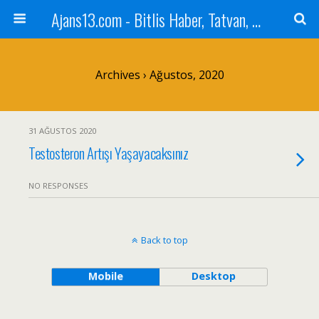
Ajans13.com - Bitlis Haber, Tatvan, Ahlat, Adilcevaz, Mutki, Hizan, Güroymak, Gazete, Ajans, 13, Haber
Archives › Ağustos, 2020
31 AĞUSTOS 2020
Testosteron Artışı Yaşayacaksınız
NO RESPONSES
Back to top
Mobile
Desktop