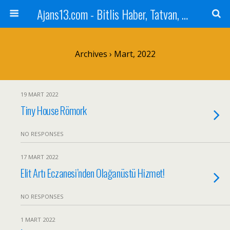
Ajans13.com - Bitlis Haber, Tatvan, Ahlat, Adilcevaz, Mutki, Hizan, Güroymak, Gazete, Ajans, 13, Haber
Archives › Mart, 2022
19 MART 2022
Tiny House Römork
NO RESPONSES
17 MART 2022
Elit Artı Eczanesi’nden Olağanüstü Hizmet!
NO RESPONSES
1 MART 2022