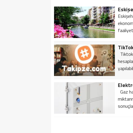
Eskiş
Eskişehi
ekonomi
faaliyet
TikTok
Tiktok 
hesapla
yapılabi
Elektr
Gaz hac
miktarın
sonuçla