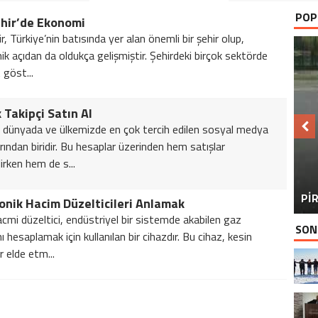
POP
ehir’de Ekonomi
r, Türkiye’nin batısında yer alan önemli bir şehir olup,
k açıdan da oldukça gelişmiştir. Şehirdeki birçok sektörde
 göst...
 Takipçi Satın Al
dünyada ve ülkemizde en çok tercih edilen sosyal medya
rından biridir. Bu hesaplar üzerinden hem satışlar
lirken hem de s...
BU
PİR
onik Hacim Düzelticileri Anlamak
mi düzeltici, endüstriyel bir sistemde akabilen gaz
SON
ı hesaplamak için kullanılan bir cihazdır. Bu cihaz, kesin
r elde etm...