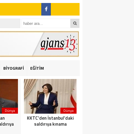
BİYOGRAFİ
EĞİTİM
ı: 2 yaralı
Dünya
Dünya
Dünya
dan
KKTC’den İstanbul’daki
Yolcu taşıyan teknede
ldırıya
saldırıya kınama
yangın çıktı: 23 ölü