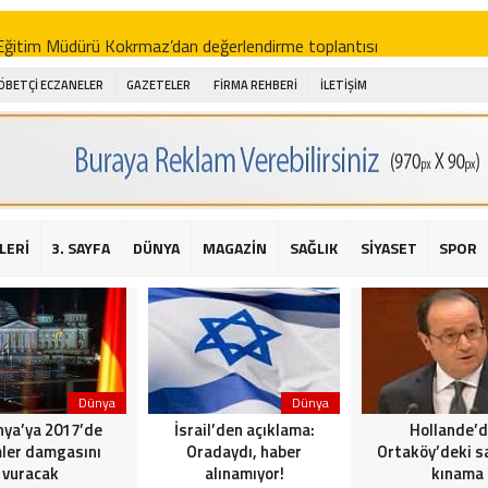
i Eğitim Müdürü Kokrmaz’dan değerlendirme toplantısı
akam Alibeyoğlu, Aile Destek Merkezini ziyaret etti
ÖBETÇİ ECZANELER
GAZETELER
FİRMA REHBERİ
İLETİŞİM
 ıhlamur piyasalarda
amış şehitleri için bayraklı kayak gösterileri düzenlenecek
 için yardım kermesi
O’dan 2016 yılı değerlendirmesi
LERİ
3. SAYFA
DÜNYA
MAGAZİN
SAĞLIK
SİYASET
SPOR
AKİKA! Sarıyer Çayırbaşı Cezayirli Hasan Paşa Camii’nde silahlı saldır
t Bahçeli’den Reina’ya düzenlenen terör saldırısına ilişkin açıklama
Dünya
Dünya
ya’ya 2017’de
İsrail’den açıklama:
Hollande’
ler damgasını
Oradaydı, haber
Ortaköy’deki sa
vuracak
alınamıyor!
kınama