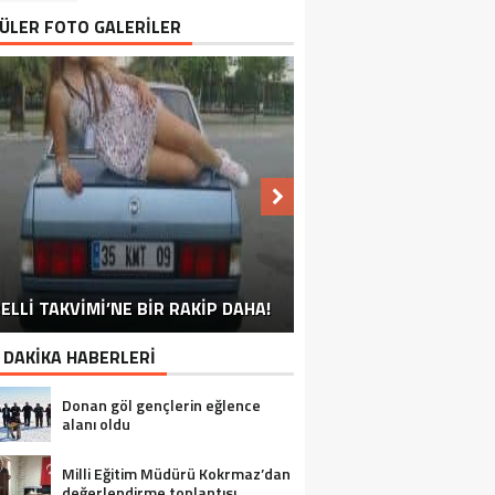
ÜLER FOTO GALERİLER
NU SÖYLEMEYEN ESNAF GÖRDÜNÜZ
ELLİ TAKVİMİ’NE BİR RAKİP DAHA!
EN İYİ ‘KURBAN BAYRAMI’ CAPSLERİ!
FOTOĞRAFLARLA GÜROYMAK
FOTOĞRAFLARLA ADILCEVAZ
FOTOĞRAFLARLA TATVAN
FOTOĞRAFLARLA BITLIS
FOTOĞRAFLARLA AHLAT
FOTOĞRAFLARLA MUTKI
FOTOĞRAFLARLA HIZAN
MÜ?
 DAKİKA HABERLERİ
Donan göl gençlerin eğlence
alanı oldu
Milli Eğitim Müdürü Kokrmaz’dan
değerlendirme toplantısı