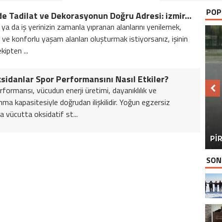
POP
İzmir’de Tadilat ve Dekorasyonun Doğru Adresi: izmirTadilat.net
 ya da iş yerinizin zamanla yıpranan alanlarını yenilemek,
ve konforlu yaşam alanları oluşturmak istiyorsanız, işinin
ekipten ...
sidanlar Spor Performansını Nasıl Etkiler?
rformansı, vücudun enerji üretimi, dayanıklılık ve
nma kapasitesiyle doğrudan ilişkilidir. Yoğun egzersiz
a vücutta oksidatif st...
BU
PİR
SON