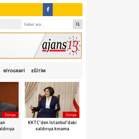
BİYOGRAFİ
EĞİTİM
ı: 2 yaralı
Dünya
Dünya
Dünya
dan
KKTC’den İstanbul’daki
Yolcu taşıyan teknede
ldırıya
saldırıya kınama
yangın çıktı: 23 ölü