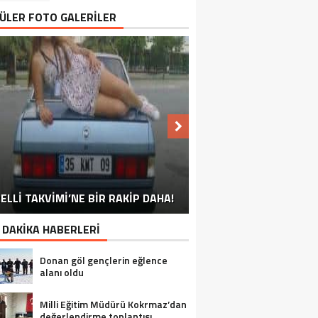
ÜLER FOTO GALERİLER
NU SÖYLEMEYEN ESNAF GÖRDÜNÜZ
ELLİ TAKVİMİ’NE BİR RAKİP DAHA!
EN İYİ ‘KURBAN BAYRAMI’ CAPSLERİ!
FOTOĞRAFLARLA GÜROYMAK
FOTOĞRAFLARLA ADILCEVAZ
FOTOĞRAFLARLA TATVAN
FOTOĞRAFLARLA BITLIS
FOTOĞRAFLARLA AHLAT
FOTOĞRAFLARLA MUTKI
FOTOĞRAFLARLA HIZAN
MÜ?
 DAKİKA HABERLERİ
Donan göl gençlerin eğlence
alanı oldu
Milli Eğitim Müdürü Kokrmaz’dan
değerlendirme toplantısı