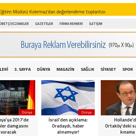
i Eğitim Müdürü Kokrmaz’dan değerlendirme toplantısı
akam Alibeyoğlu, Aile Destek Merkezini ziyaret etti
ÖBETÇİ ECZANELER
GAZETELER
FİRMA REHBERİ
İLETİŞİM
 ıhlamur piyasalarda
amış şehitleri için bayraklı kayak gösterileri düzenlenecek
 için yardım kermesi
O’dan 2016 yılı değerlendirmesi
LERİ
3. SAYFA
DÜNYA
MAGAZİN
SAĞLIK
SİYASET
SPOR
AKİKA! Sarıyer Çayırbaşı Cezayirli Hasan Paşa Camii’nde silahlı saldır
t Bahçeli’den Reina’ya düzenlenen terör saldırısına ilişkin açıklama
Dünya
Dünya
ya’ya 2017’de
İsrail’den açıklama:
Hollande’
ler damgasını
Oradaydı, haber
Ortaköy’deki sa
vuracak
alınamıyor!
kınama