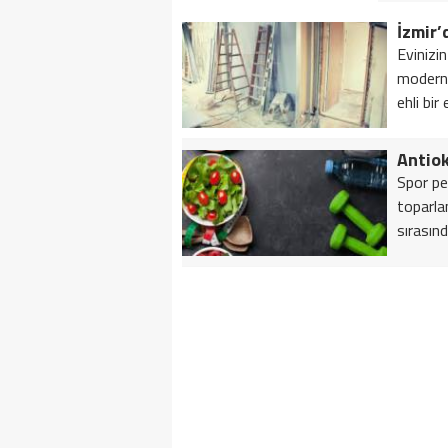
Evinizin
modern 
ehli bir 
Antiok
Spor pe
toparla
sırasınd