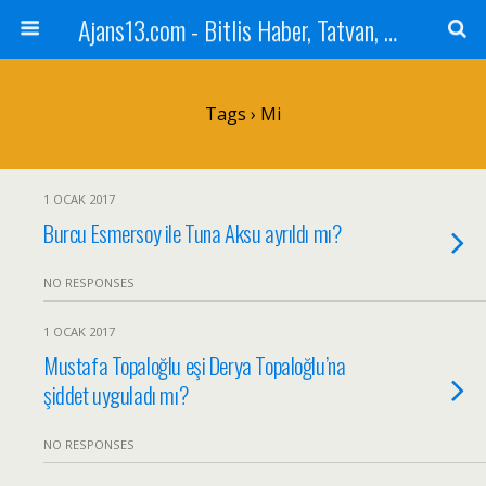
Ajans13.com - Bitlis Haber, Tatvan, Ahlat, Adilcevaz, Mutki, Hizan, Güroymak, Gazete, Ajans, 13, Haber
Tags › Mi
1 OCAK 2017
Burcu Esmersoy ile Tuna Aksu ayrıldı mı?
NO RESPONSES
1 OCAK 2017
Mustafa Topaloğlu eşi Derya Topaloğlu’na
şiddet uyguladı mı?
NO RESPONSES