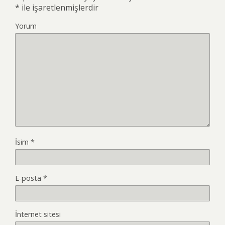
*
ile işaretlenmişlerdir
Yorum
İsim
*
E-posta
*
İnternet sitesi