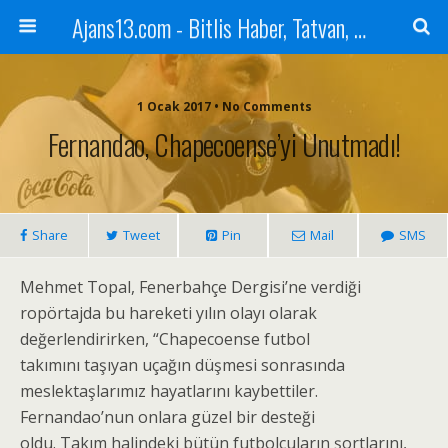
Ajans13.com - Bitlis Haber, Tatvan, Ahlat, Adilcevaz, Mutki, Hizan, Güroymak, Gazete, Ajans, 13, Haber
1 Ocak 2017 • No Comments
Fernandao, Chapecoense’yi Unutmadı!
Share
Tweet
Pin
Mail
SMS
Mehmet Topal, Fenerbahçe Dergisi’ne verdiği
ropörtajda bu hareketi yılın olayı olarak
değerlendirirken, “Chapecoense futbol
takımını taşıyan uçağın düşmesi sonrasında
meslektaşlarımız hayatlarını kaybettiler.
Fernandao’nun onlara güzel bir desteği
oldu. Takım halindeki bütün futbolcuların şortlarını,