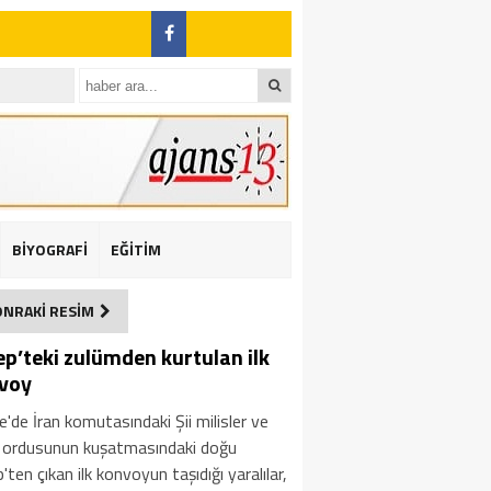
BİYOGRAFİ
EĞİTİM
ı: 2 yaralı
ONRAKİ RESİM
ep’teki zulümden kurtulan ilk
voy
e'de İran komutasındaki Şii milisler ve
m ordusunun kuşatmasındaki doğu
'ten çıkan ilk konvoyun taşıdığı yaralılar,