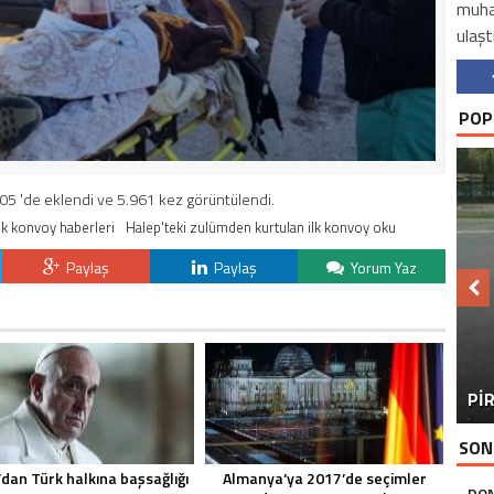
muhal
ulaştı
POP
:05 'de eklendi ve 5.961 kez görüntülendi.
lk konvoy haberleri
Halep'teki zulümden kurtulan ilk konvoy oku
Paylaş
Paylaş
Yorum Yaz
BU
PİR
SON
dan Türk halkına başsağlığı
Almanya’ya 2017’de seçimler
DON