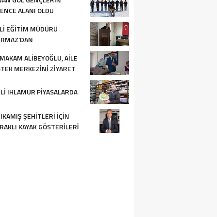
ENCE ALANI OLDU
LI EĞITIM MÜDÜRÜ
KRMAZ’DAN
ERLENDIRME TOPLANTISI
MAKAM ALIBEYOĞLU, AILE
TEK MERKEZINI ZIYARET
I
LI IHLAMUR PIYASALARDA
IKAMIŞ ŞEHITLERI IÇIN
RAKLI KAYAK GÖSTERILERI
ZENLENECEK