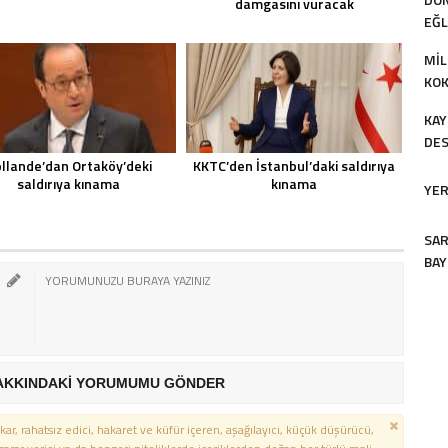
damgasını vuracak
EĞL
MIL
KO
DEĞ
KAY
DES
ETT
llande’dan Ortaköy’deki
KKTC’den İstanbul’daki saldırıya
saldırıya kınama
kınama
YER
SAR
BAY
DÜ
AKKINDAKİ YORUMUMU GÖNDER
kar, rahatsız edici, hakaret ve küfür içeren, aşağılayıcı, küçük düşürücü,