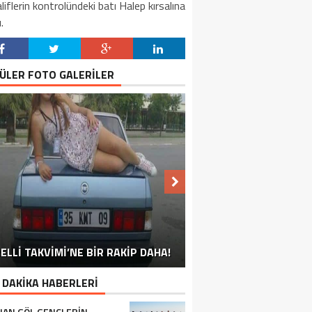
iflerin kontrolündeki batı Halep kırsalına
.
ÜLER FOTO GALERİLER
NU SÖYLEMEYEN ESNAF GÖRDÜNÜZ
ELLİ TAKVİMİ’NE BİR RAKİP DAHA!
EN İYİ ‘KURBAN BAYRAMI’ CAPSLERİ!
FOTOĞRAFLARLA GÜROYMAK
FOTOĞRAFLARLA ADILCEVAZ
FOTOĞRAFLARLA TATVAN
FOTOĞRAFLARLA BITLIS
FOTOĞRAFLARLA AHLAT
FOTOĞRAFLARLA MUTKI
FOTOĞRAFLARLA HIZAN
MÜ?
 DAKİKA HABERLERİ
AN GÖL GENÇLERIN