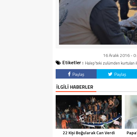
16 Aralık 2016 - 0
Etiketler :
Halep'teki zulümden kurtulan i
Paylaş
Paylaş
İLGİLİ HABERLER
22 Kişi Boğularak Can Verdi
Papa’