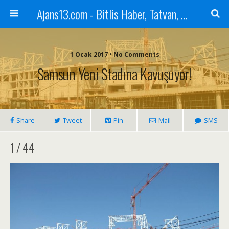
Ajans13.com - Bitlis Haber, Tatvan, Ahlat, Adilcevaz, Mutki, Hizan, Güroymak, Gazete, Ajans, 13, Haber
1 Ocak 2017 • No Comments
Samsun Yeni Stadına Kavuşuyor!
Share
Tweet
Pin
Mail
SMS
1 / 44