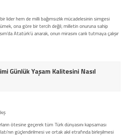
 lider hem de milli bağımsızlık mücadelesinin simgesi
rümek, ona göre bir tercih değil; milletin onuruna sahip
sım’da Atatürk’ü anarak, onun mirasını canlı tutmaya çalışır
imi Günlük Yaşam Kalitesini Nasıl
kış
nırların ötesine geçerek tüm Türk dünyasını kapsaması
latı’nın güçlendirilmesi ve ortak akıl etrafında birleşilmesi