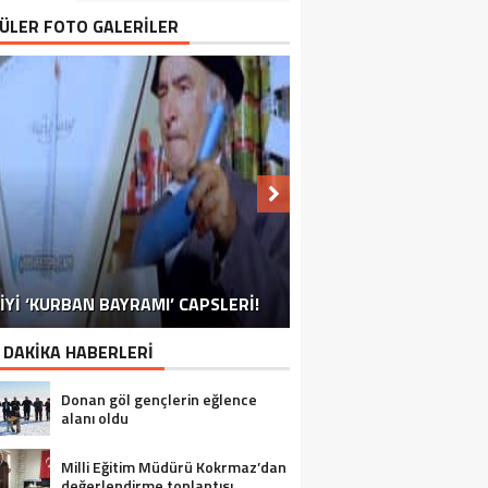
ÜLER FOTO GALERİLER
NU SÖYLEMEYEN ESNAF GÖRDÜNÜZ
İYİ ‘KURBAN BAYRAMI’ CAPSLERİ!
İRELLİ TAKVİMİ’NE BİR RAKİP DAHA!
FOTOĞRAFLARLA GÜROYMAK
FOTOĞRAFLARLA ADILCEVAZ
FOTOĞRAFLARLA TATVAN
FOTOĞRAFLARLA BITLIS
FOTOĞRAFLARLA AHLAT
FOTOĞRAFLARLA MUTKI
FOTOĞRAFLARLA HIZAN
MÜ?
 DAKİKA HABERLERİ
Donan göl gençlerin eğlence
alanı oldu
Milli Eğitim Müdürü Kokrmaz’dan
değerlendirme toplantısı