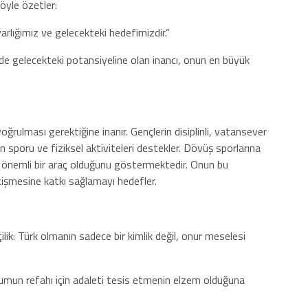
öyle özetler:
rlığımız ve gelecekteki hedefimizdir.”
 de gelecekteki potansiyeline olan inancı, onun en büyük
yoğrulması gerektiğine inanır. Gençlerin disiplinli, vatansever
n sporu ve fiziksel aktiviteleri destekler. Dövüş sporlarına
nde önemli bir araç olduğunu göstermektedir. Onun bu
etişmesine katkı sağlamayı hedefler.
rk olmanın sadece bir kimlik değil, onur meselesi
fahı için adaleti tesis etmenin elzem olduğuna