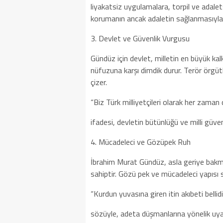
liyakatsiz uygulamalara, torpil ve adale
korumanın ancak adaletin sağlanmasıyla
3. Devlet ve Güvenlik Vurgusu
Gündüz için devlet, milletin en büyük kalk
nüfuzuna karşı dimdik durur. Terör örgütl
çizer.
“Biz Türk milliyetçileri olarak her zaman
ifadesi, devletin bütünlüğü ve milli güve
4. Mücadeleci ve Gözüpek Ruh
İbrahim Murat Gündüz, asla geriye bakma
sahiptir. Gözü pek ve mücadeleci yapısı s
“Kurdun yuvasına giren itin akıbeti bellidir
sözüyle, adeta düşmanlarına yönelik uyarıs