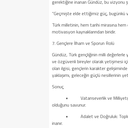
gerektiğine inanan Gündüz, bu vizyonu ş
“Geçmişte elde ettiğimiz güç, bugünkü va
Türk milletinin, hem tarihi mirasına hem
motivasyon kaynaklarından biridir.
7. Gençlere İlham ve Sporun Rolü
Gündüz, Türk gençliğinin milli değerlerle 
ve özgüvenli bireyler olarak yetişmesi içi
olan ilgisi, gençlerin karakter gelişimi
yaklaşımı, geleceğin güçlü nesillerinin y
Sonuç
• Vatanseverlik ve Milliyetçilik: Tü
olduğunu savunur.
• Adalet ve Doğruluk: Toplumun re
inanır.