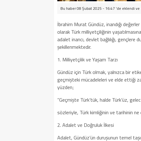
Bu haber 08 Şubat 2025 - 16:47 'de eklendi ve
İbrahim Murat Gündüz, inandığı değerler u
olarak Türk milliyetçiliğinin yaşatılmas
adalet inancı, devlet bağlılığı, gençle
şekillenmektedir.
1. Milliyetçilik ve Yaşam Tarzı
Gündüz için Türk olmak, yalnızca bir etik
geçmişteki mücadeleleri ve elde ettiği za
yüzden;
“Geçmişte Türk’tük, halde Türk’üz, gele
sözleriyle, Türk kimliğinin ve tarihinin ne
2. Adalet ve Doğruluk İlkesi
Adalet, Gündüz’ün duruşunun temel taşın