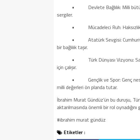
• Devlete Bağlılık: Milli bütünlüğün
sergiler.
• Mücadeleci Ruh: Haksızlık ve teh
• Atatürk Sevgisi: Cumhuriyet ve 
bir bağlılık taşır.
• Türk Dünyası Vizyonu: Sadece Tür
için çalışır.
• Gençlik ve Spor: Genç nesillerin gü
milli değerleri ön planda tutar.
İbrahim Murat Gündüz’ün bu duruşu, Türk mi
aktarılmasında önemli bir rol oynadığını
#ibrahim murat gündüz
Etiketler :