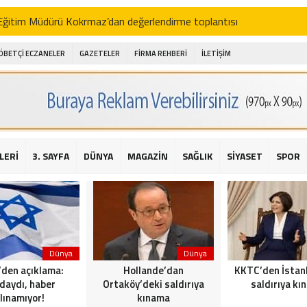
i Eğitim Müdürü Kokrmaz’dan değerlendirme toplantısı
akam Alibeyoğlu, Aile Destek Merkezini ziyaret etti
ÖBETÇİ ECZANELER
GAZETELER
FİRMA REHBERİ
İLETİŞİM
 ıhlamur piyasalarda
amış şehitleri için bayraklı kayak gösterileri düzenlenecek
 için yardım kermesi
O’dan 2016 yılı değerlendirmesi
LERİ
3. SAYFA
DÜNYA
MAGAZİN
SAĞLIK
SİYASET
SPOR
AKİKA! Sarıyer Çayırbaşı Cezayirli Hasan Paşa Camii’nde silahlı saldır
t Bahçeli’den Reina’ya düzenlenen terör saldırısına ilişkin açıklama
Dünya
Dünya
l’den açıklama:
Hollande’dan
KKTC’den İstan
daydı, haber
Ortaköy’deki saldırıya
saldırıya kı
lınamıyor!
kınama