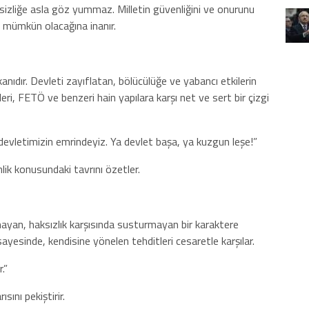
tsizliğe asla göz yummaz. Milletin güvenliğini ve onurunu
 mümkün olacağına inanır.
anıdır. Devleti zayıflatan, bölücülüğe ve yabancı etkilerin
eri, FETÖ ve benzeri hain yapılara karşı net ve sert bir çizgi
 devletimizin emrindeyiz. Ya devlet başa, ya kuzgun leşe!”
nlik konusundaki tavrını özetler.
yan, haksızlık karşısında susturmayan bir karaktere
ayesinde, kendisine yönelen tehditleri cesaretle karşılar.
.”
ını pekiştirir.