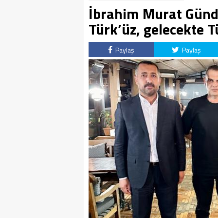
İbrahim Murat Gündü
Türk’üz, gelecekte T
Paylaş
Paylaş