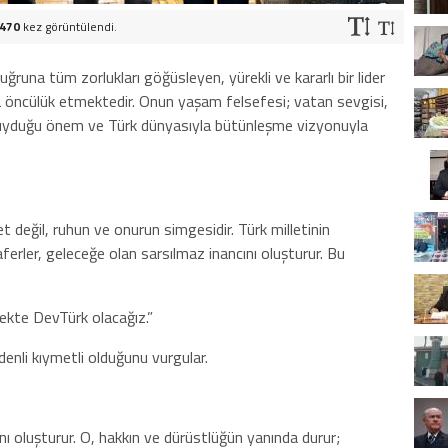
470
kez görüntülendi.
ğruna tüm zorlukları göğüsleyen, yürekli ve kararlı bir lider
ına öncülük etmektedir. Onun yaşam felsefesi; vatan sevgisi,
re duyduğu önem ve Türk dünyasıyla bütünleşme vizyonuyla
et değil, ruhun ve onurun simgesidir. Türk milletinin
ferler, geleceğe olan sarsılmaz inancını oluşturur. Bu
cekte DevTürk olacağız.”
 denli kıymetli olduğunu vurgular.
ı oluşturur. O, hakkın ve dürüstlüğün yanında durur;