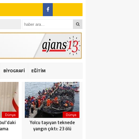
BİYOGRAFİ
EĞİTİM
ı: 2 yaralı
Dünya
Dünya
Dünya
bul’daki
Yolcu taşıyan teknede
Saldırı sonrası Putin: Bu
nama
yangın çıktı: 23 ölü
artık ortak görevimiz!