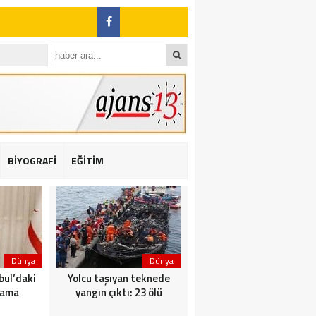
BİYOGRAFİ
EĞİTİM
ı: 2 yaralı
Dünya
Dünya
Dünya
bul’daki
Yolcu taşıyan teknede
Saldırı sonrası Putin: Bu
nama
yangın çıktı: 23 ölü
artık ortak görevimiz!