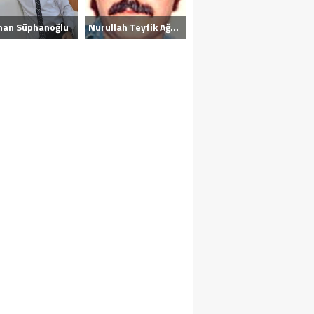
nan Süphanoğlu
Nurullah Teyfik Ağansoy