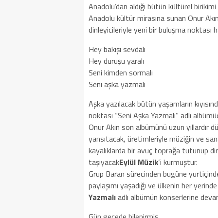
Anadolu’dan aldığı bütün kültürel birikim
Anadolu kültür mirasına sunan Onur Akın 
dinleyicileriyle yeni bir buluşma noktası ha
Hey bakışı sevdalı
Hey duruşu yaralı
Seni kimden sormalı
Seni aşka yazmalı
Aşka yazılacak bütün yaşamların kıyısınd
noktası “Seni Aşka Yazmalı” adlı albümü
Onur Akın son albümünü uzun yıllardır d
yansıtacak, üretimleriyle müziğin ve san
kayalıklarda bir avuç toprağa tutunup diren
taşıyacak
Eylül Müzik
‘i kurmuştur.
Grup Baran sürecinden bugüne yurtiçinde 
paylaşımı yaşadığı ve ülkenin her yerinde 
Yazmalı
adlı albümün konserlerine devam
Gün gecede bilenirmiş