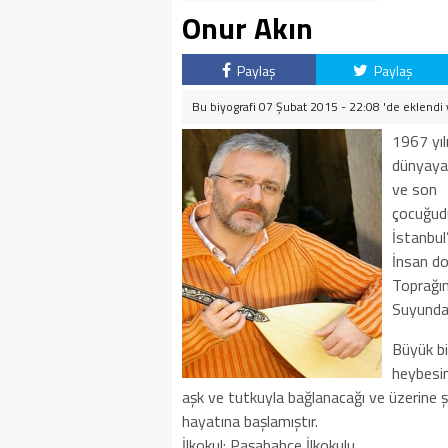
Onur Akın
Paylaş
Paylaş
Bu biyografi 07 Şubat 2015 - 22:08 'de eklendi
1967 yıl
dünyaya 
ve son
çocuğudu
İstanbul’
İnsan d
Toprağın
Suyunda
Büyük bi
heybesin
aşk ve tutkuyla bağlanacağı ve üzerine şa
hayatına başlamıştır.
İlkokul: Paşabahçe İlkokulu