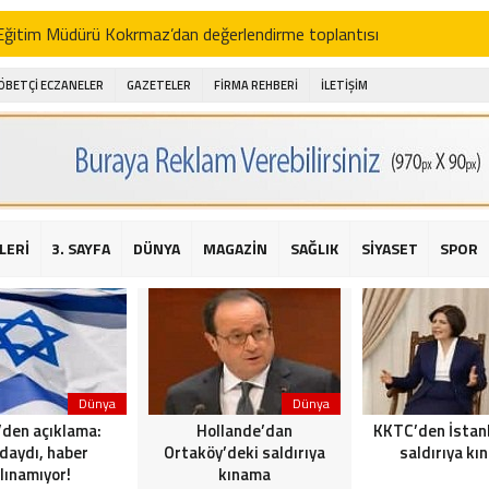
i Eğitim Müdürü Kokrmaz’dan değerlendirme toplantısı
akam Alibeyoğlu, Aile Destek Merkezini ziyaret etti
ÖBETÇİ ECZANELER
GAZETELER
FİRMA REHBERİ
İLETİŞİM
 ıhlamur piyasalarda
amış şehitleri için bayraklı kayak gösterileri düzenlenecek
 için yardım kermesi
O’dan 2016 yılı değerlendirmesi
LERİ
3. SAYFA
DÜNYA
MAGAZİN
SAĞLIK
SİYASET
SPOR
AKİKA! Sarıyer Çayırbaşı Cezayirli Hasan Paşa Camii’nde silahlı saldır
t Bahçeli’den Reina’ya düzenlenen terör saldırısına ilişkin açıklama
Dünya
Dünya
l’den açıklama:
Hollande’dan
KKTC’den İstan
daydı, haber
Ortaköy’deki saldırıya
saldırıya kı
lınamıyor!
kınama