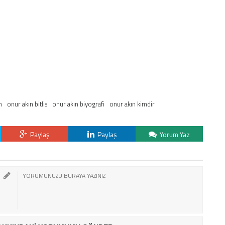
n
onur akın bitlis
onur akın biyografi
onur akın kimdir
Paylaş
Paylaş
Yorum Yaz