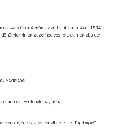
üzisyen Onur Akın’ın kızları Eylül Türkü Akın,
1994
‘ü
ıl dönümlerinin en güzel hediyesi olarak merhaba der
ümü yayınlandı
lbümünü dinleyicileriyle paylaştı.
enklerini içinde taşıyan bir albüm olan “
Ey Hayat
”