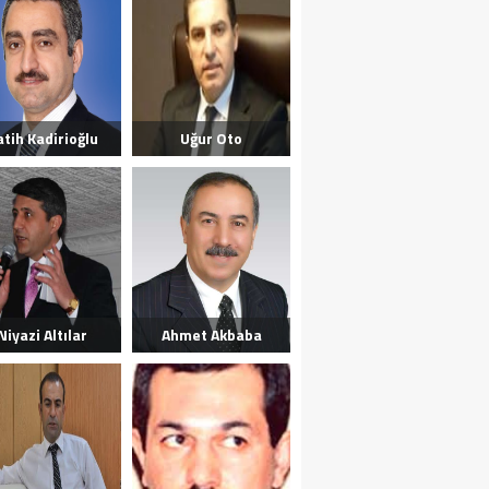
atih Kadirioğlu
Uğur Oto
Niyazi Altılar
Ahmet Akbaba