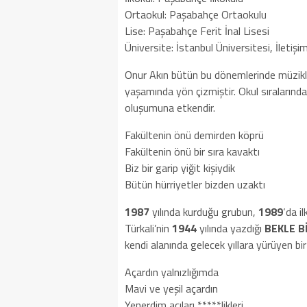
Ortaokul: Paşabahçe Ortaokulu
Lise: Paşabahçe Ferit İnal Lisesi
Üniversite: İstanbul Üniversitesi, İletişi
Onur Akın bütün bu dönemlerinde müzikle i
yaşamında yön çizmiştir. Okul sıralarında
oluşumuna etkendir.
Fakültenin önü demirden köprü
Fakültenin önü bir sıra kavaktı
Biz bir garip yiğit kişiydik
Bütün hürriyetler bizden uzaktı
1987
yılında kurduğu grubun,
1989
‘da i
Türkali’nin
1944
yılında yazdığı
BEKLE B
kendi alanında gelecek yıllara yürüyen bir
Açardın yalnızlığımda
Mavi ve yeşil açardın
Yenerdim acıları *****likleri