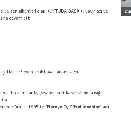
nci ve son albümleri olan KUYTUDA BAŞAK’ı yayınladı ve
Ad
şına devam etti.
kadaşı Hanife Sevim artık hayat arkadaşıydı.
rde, bozulmalarda, yaşamın sert karanlıklarında ışığı
mutla…
lerimde Bulut),
1995
‘te “
Nereye Ey Güzel İnsanlar
” adlı