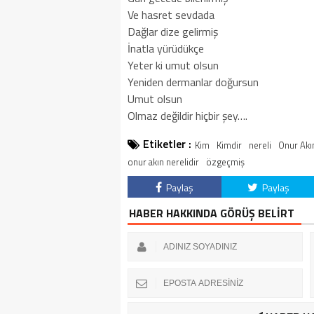
Ve hasret sevdada
Dağlar dize gelirmiş
İnatla yürüdükçe
Yeter ki umut olsun
Yeniden dermanlar doğursun
Umut olsun
Olmaz değildir hiçbir şey….
Etiketler :
Kim
Kimdir
nereli
Onur Akı
onur akın nerelidir
özgeçmiş
Paylaş
Paylaş
HABER HAKKINDA GÖRÜŞ BELİRT