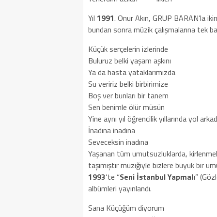
Yıl
1991
. Onur Akın, GRUP BARAN’la iki
bundan sonra müzik çalışmalarına tek ba
Küçük serçelerin izlerinde
Buluruz belki yaşam aşkını
Ya da hasta yataklarımızda
Su veririz belki birbirimize
Boş ver bunları bir tanem
Sen benimle ölür müsün
Yine aynı yıl öğrencilik yıllarında yol ar
İnadına inadına
Seveceksin inadına
Yaşanan tüm umutsuzluklarda, kirlenmele
taşımıştır müziğiyle bizlere büyük bir u
1993
‘te “
Seni İstanbul Yapmalı
” (Göz
albümleri yayınlandı.
Sana Küçüğüm diyorum