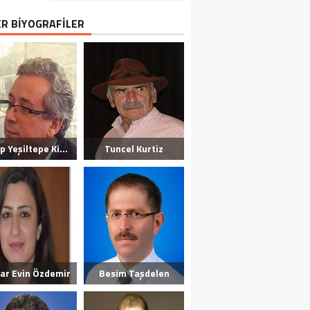
ER BİYOGRAFİLER
Habip Yeşiltepe Kimdir?
Tuncel Kurtiz
ar Evin Özdemir
Besim Taşdelen