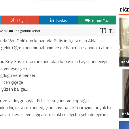
DİĞ
Paylaş
Paylaş
Yorum Yaz
 ve
1.188
kez görüntülendi.
ında Van Gölü’nün kenarında Bitlis’in ilçesi olan Ahlat’ta
geldi. Öğretmen bir babanın ve ev hanımı bir annenin altıncı
r. Köy Enstitüsü mezunu olan babasının tayini nedeniyle
a yerleşmişlerdir.
oğduğu yere benzer
ı iten çiçeğe
 yüzen balığa…
r vefa duygusuyla, Bitlis’in suyunu ve toprağını
den hiç eksik etmeden, yine suyuna ve toprağına büyük bir
Bah
rkılar besteleyeceği; anılar biriktireceği bu şehirde eğitim