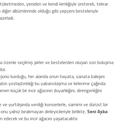
i tüketmeden, yeniden ve kendi kimliğiyle üreterek, tekrar
diğer albümlerinde olduğu gibi yepyeni besteleriyle
zırladı.
a özenle seçilmiş şiirler ve bestelerden oluşan son buluşma
dür.
üşünü kurduğu, her alanda onun hayata, sanata bakışını
atın yozlaştırıldığı bu yabancılaşma ve kirlenme çağında
en küçük bir incir ağacının duyarlılığını, direngenliğini
ve yurtdışında verdiği konserlerle, samimi ve dürüst bir
onu yalnız bırakmayan dinleyicileriyle birlikte,
Seni Aşka
 edecek ve bu incir ağacını yaşatacaktır.