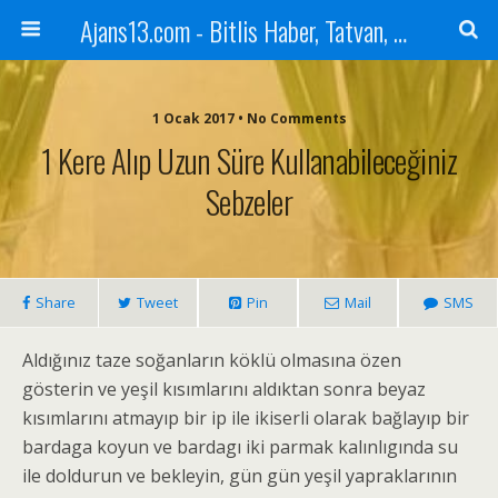
Ajans13.com - Bitlis Haber, Tatvan, Ahlat, Adilcevaz, Mutki, Hizan, Güroymak, Gazete, Ajans, 13, Haber
1 Ocak 2017 • No Comments
1 Kere Alıp Uzun Süre Kullanabileceğiniz
Sebzeler
Share
Tweet
Pin
Mail
SMS
Aldığınız taze soğanların köklü olmasına özen
gösterin ve yeşil kısımlarını aldıktan sonra beyaz
kısımlarını atmayıp bir ip ile ikiserli olarak bağlayıp bir
bardaga koyun ve bardagı iki parmak kalınlıgında su
ile doldurun ve bekleyin, gün gün yeşil yapraklarının