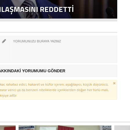
NLAŞMASINI REDDETTI
2
AKKINDAKİ YORUMUMU GÖNDER
kar, rahatsız edici, hakaret ve küfür içeren, aşağılayıcı, küçük düşürücü,
 zarar verici ya da benzeri niteliklerde içeriklerden doğan her türlü mali,
şiye aittir.