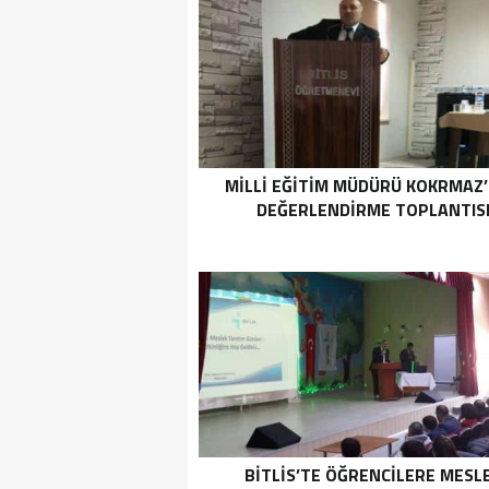
MILLI EĞITIM MÜDÜRÜ KOKRMAZ
DEĞERLENDIRME TOPLANTIS
BITLIS’TE ÖĞRENCILERE MESL