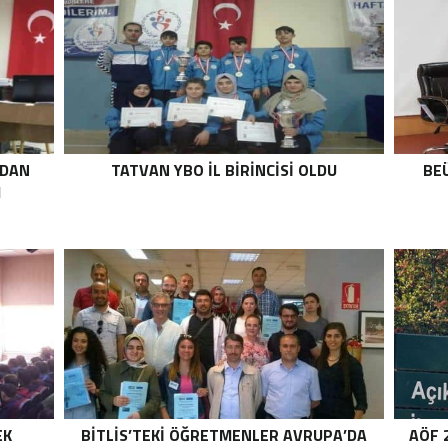
’DAN
TATVAN YBO IL BIRINCISI OLDU
BEÜ
I
EK
BITLIS’TEKI ÖĞRETMENLER AVRUPA’DA
AÖF 