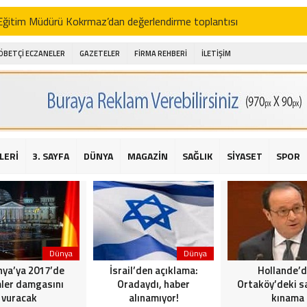
i Eğitim Müdürü Kokrmaz’dan değerlendirme toplantısı
akam Alibeyoğlu, Aile Destek Merkezini ziyaret etti
ÖBETÇİ ECZANELER
GAZETELER
FİRMA REHBERİ
İLETİŞİM
 ıhlamur piyasalarda
amış şehitleri için bayraklı kayak gösterileri düzenlenecek
 için yardım kermesi
O’dan 2016 yılı değerlendirmesi
LERİ
3. SAYFA
DÜNYA
MAGAZİN
SAĞLIK
SİYASET
SPOR
AKİKA! Sarıyer Çayırbaşı Cezayirli Hasan Paşa Camii’nde silahlı saldır
t Bahçeli’den Reina’ya düzenlenen terör saldırısına ilişkin açıklama
Dünya
Dünya
ya’ya 2017’de
İsrail’den açıklama:
Hollande’
ler damgasını
Oradaydı, haber
Ortaköy’deki sa
vuracak
alınamıyor!
kınama