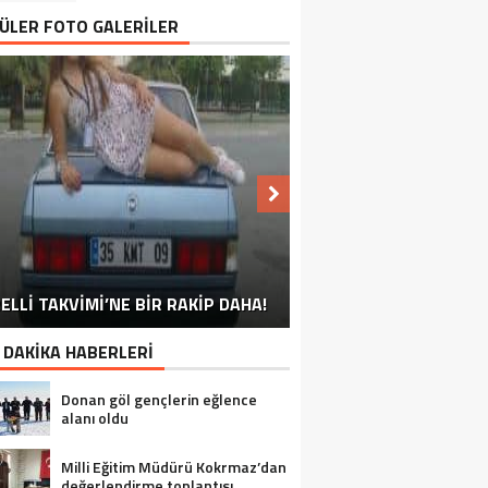
ÜLER FOTO GALERİLER
NU SÖYLEMEYEN ESNAF GÖRDÜNÜZ
ELLİ TAKVİMİ’NE BİR RAKİP DAHA!
EN İYİ ‘KURBAN BAYRAMI’ CAPSLERİ!
FOTOĞRAFLARLA GÜROYMAK
FOTOĞRAFLARLA ADILCEVAZ
FOTOĞRAFLARLA TATVAN
FOTOĞRAFLARLA BITLIS
FOTOĞRAFLARLA AHLAT
FOTOĞRAFLARLA MUTKI
FOTOĞRAFLARLA HIZAN
MÜ?
 DAKİKA HABERLERİ
Donan göl gençlerin eğlence
alanı oldu
Milli Eğitim Müdürü Kokrmaz’dan
değerlendirme toplantısı