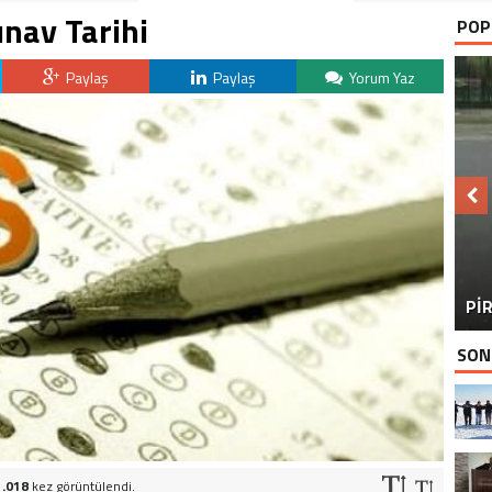
nav Tarihi
POP
Paylaş
Paylaş
Yorum Yaz
BU
PİR
SON
1.018
kez görüntülendi.