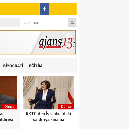
BİYOGRAFİ
EĞİTİM
ı: 2 yaralı
Dünya
Dünya
Dünya
dan
KKTC’den İstanbul’daki
Yolcu taşıyan teknede
ldırıya
saldırıya kınama
yangın çıktı: 23 ölü