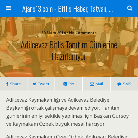
Ajans13.com - Bitlis Haber, Tatvan, Ahlat, Adilcevaz, Mutki, Hizan, Güroymak, Gazete, Ajans, 13, Haber
30 Ekim 2014 • No Comments
Adilcevaz Bitlis Tanıtım Günlerine
Hazırlanıyor
Share
Tweet
Pin
Mail
SMS
Adilcevaz Kaymakamlığı ve Adilcevaz Belediye
Başkanlığı ortak çalışmaya devam ediyor. Tanıtım
günlerinin en iyi şekilde yapılması için Başkan Gürsoy
ve Kaymakam Özbek büyük mesai harcıyor.
Adilcevaz Kaymakamı Özer Özbek, Adilcevaz Belediye