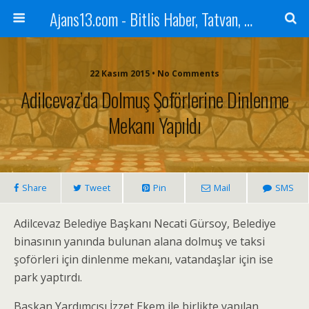
Ajans13.com - Bitlis Haber, Tatvan, Ahlat, Adilcevaz, Mutki, Hizan, Güroymak, Gazete, Ajans, 13, Haber
22 Kasım 2015 • No Comments
Adilcevaz’da Dolmuş Şoförlerine Dinlenme
Mekanı Yapıldı
Share
Tweet
Pin
Mail
SMS
Adilcevaz Belediye Başkanı Necati Gürsoy, Belediye
binasının yanında bulunan alana dolmuş ve taksi
şoförleri için dinlenme mekanı, vatandaşlar için ise
park yaptırdı.
Başkan Yardımcısı İzzet Ekem ile birlikte yapılan