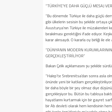
“TÜRKİYE’YE DAHA GÜÇLÜ MESAJ VER
“Bu dönemde Türkiye ile daha güçlü de
gibi ülkelerin sesisin bu şekilde ortaya çı
Avusturya’nın Türkiye ile müzakereleri ke
bırakılması gerektiğini ifade ediyor. Ke
karar alınsaydı. O kararla oy birliği ile ele 
“DÜNYANIN MODERN KURUMLARININ
GERÇEKLEŞTİRİLİYOR”
Bakan Çelik açıklamasını şu şekilde sürdü
“Halep’te Srebrenitsa’dan sonra asla o
önünde yeni bir katliam gerçekleştiriliyor
bir daha böyle bir şey olmaz diye düşün
gerçekleşiyor bu. Bütün bu tabloya baktı
hayatlarını kurtarmak için bir gayret sar
bir Ab devleti olarak hem kendisinin he
gibi terör örgütleriyle mücadele etme b