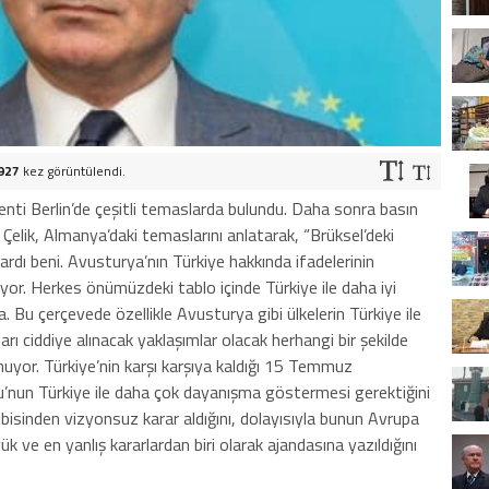
927
kez görüntülendi.
nti Berlin’de çeşitli temaslarda bulundu. Daha sonra basın
elik, Almanya’daki temaslarını anlatarak, “Brüksel’deki
ardı beni. Avusturya’nın Türkiye hakkında ifadelerinin
yor. Herkes önümüzdeki tablo içinde Türkiye ile daha iyi
a. Bu çerçevede özellikle Avusturya gibi ülkelerin Türkiye ile
arı ciddiye alınacak yaklaşımlar olacak herhangi bir şekilde
uyor. Türkiye’nin karşı karşıya kaldığı 15 Temmuz
’nun Türkiye ile daha çok dayanışma göstermesi gerektiğini
isinden vizyonsuz karar aldığını, dolayısıyla bunun Avrupa
k ve en yanlış kararlardan biri olarak ajandasına yazıldığını