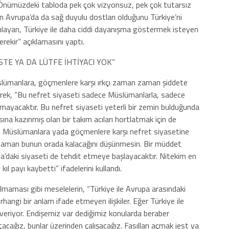
. Önümüzdeki tabloda pek çok vizyonsuz, pek çok tutarsız
n Avrupa’da da sağ duyulu dostları olduğunu Türkiye’ni
anlayan, Türkiye ile daha ciddi dayanışma göstermek isteyen
rekir” açıklamasını yaptı.
STE YA DA LÜTFE İHTİYACI YOK”
slümanlara, göçmenlere karşı ırkçı zaman zaman şiddete
erek, “Bu nefret siyaseti sadece Müslümanlarla, sadece
almayacaktır. Bu nefret siyaseti yeterli bir zemin bulduğunda
ına kazınmış olan bir takım acıları hortlatmak için de
e, Müslümanlara yada göçmenlere karşı nefret siyasetine
ği zaman bunun orada kalacağını düşünmesin. Bir müddet
’daki siyaseti de tehdit etmeye başlayacaktır. Nitekim en
ıl payı kaybetti” ifadelerini kullandı.
açılmaması gibi meselelerin, “Türkiye ile Avrupa arasındaki
rhangi bir anlam ifade etmeyen ilişkiler. Eğer Türkiye ile
 veriyor. Endişemiz var dediğimiz konularda beraber
açacağız, bunlar üzerinden çalışacağız. Fasılları açmak jest ya