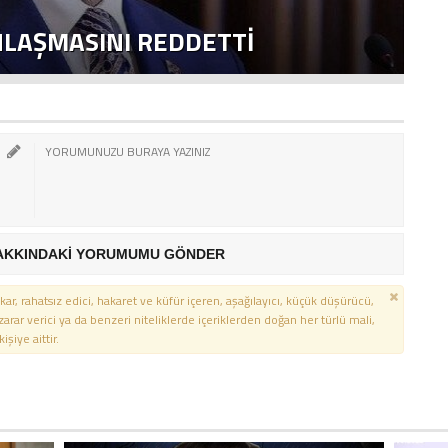
NLAŞMASINI REDDETTI
2
AKKINDAKİ YORUMUMU GÖNDER
kar, rahatsız edici, hakaret ve küfür içeren, aşağılayıcı, küçük düşürücü,
 zarar verici ya da benzeri niteliklerde içeriklerden doğan her türlü mali,
şiye aittir.