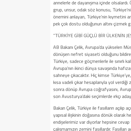
annelerle de dayanışma içinde olsalardı
grup, unsur, odak söz konusu, Türkiye’ni
önemini anlayan, Türkiye’nin kıymetini 
pek çok dostu olduğunun altını çizmek ge
“TÜRKİYE GİBİ GÜÇLÜ BİR ÜLKENİN JE
AB Bakanı Çelik, Avrupa’da yükselen Mü
dönüşen nefret siyaseti olduğunu bildir
Türkiye, sadece göçmenlerle ile sınırlı k
Avrupa’nın ikinci dünya savaşında hafızas
sahneye çıkacaktır. Hiç kimse Türkiye’y
kısa vadeli çıkar hesaplarıyla yol verdi
sonra dönüp Avrupa coğrafyasını, Avrupa
son Avusturya’daki seçimlerde ırkçı aday k
Bakan Çelik, Türkiye ile fasılların açılıp 
yapısal ilişkinin doğasına dönük olarak he
endişelerimiz var diyorlar hepsine cevap
çalışmamızın zemini fasıllardır. Fasılları 