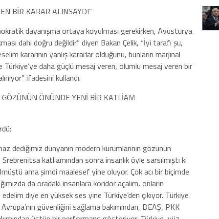
EN BİR KARAR ALINSAYDI”
mokratik dayanışma ortaya koyulması gerekirken, Avusturya
kması dahi doğru değildir” diyen Bakan Çelik, “İyi tarafı şu,
selim kararının yanlış kararlar olduğunu, bunların marjinal
şke Türkiye’ye daha güçlü mesaj veren, olumlu mesaj veren bir
alınıyor” ifadesini kullandı.
 GÖZÜNÜN ÖNÜNDE YENİ BİR KATLİAM
rdü:
lmaz dediğimiz dünyanın modern kurumlarının gözünün
. Srebrenitsa katliamından sonra insanlık öyle sarsılmıştı ki
ülmüştü ama şimdi maalesef yine oluyor. Çok acı bir biçimde
ğımızda da oradaki insanlara koridor açalım, onların
f edelim diye en yüksek ses yine Türkiye’den çıkıyor. Türkiye
m Avrupa’nın güvenliğini sağlama bakımından, DEAŞ, PKK
akımından üstün bir performans gösteriyor. Türkiye, yüz