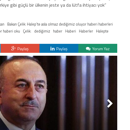
rkiye gibi güçlü bir ülkenin jeste ya da lütfa ihtiyacı yok”
kan
Bakan Çelik: Halep’te asla olmaz dediğimiz oluyor haberi haberleri
or haberi oku
Çelik:
dediğimiz
haber
Haberi
Haberler
Halepte
Paylaş
Paylaş
Yorum Yaz