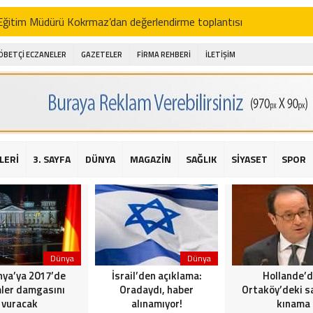
i Eğitim Müdürü Kokrmaz’dan değerlendirme toplantısı
akam Alibeyoğlu, Aile Destek Merkezini ziyaret etti
ÖBETÇİ ECZANELER
GAZETELER
FİRMA REHBERİ
İLETİŞİM
 ıhlamur piyasalarda
amış şehitleri için bayraklı kayak gösterileri düzenlenecek
 için yardım kermesi
O’dan 2016 yılı değerlendirmesi
LERİ
3. SAYFA
DÜNYA
MAGAZİN
SAĞLIK
SİYASET
SPOR
AKİKA! Sarıyer Çayırbaşı Cezayirli Hasan Paşa Camii’nde silahlı saldır
t Bahçeli’den Reina’ya düzenlenen terör saldırısına ilişkin açıklama
Dünya
Dünya
ya’ya 2017’de
İsrail’den açıklama:
Hollande’
ler damgasını
Oradaydı, haber
Ortaköy’deki sa
vuracak
alınamıyor!
kınama