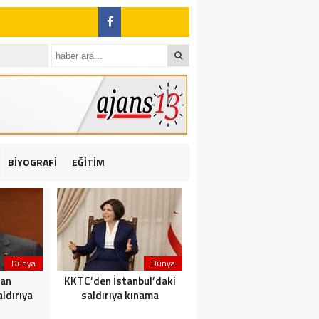
BİYOGRAFİ
EĞİTİM
ı: 2 yaralı
Dünya
Dünya
Dünya
dan
KKTC’den İstanbul’daki
Yolcu taşıyan teknede
ldırıya
saldırıya kınama
yangın çıktı: 23 ölü