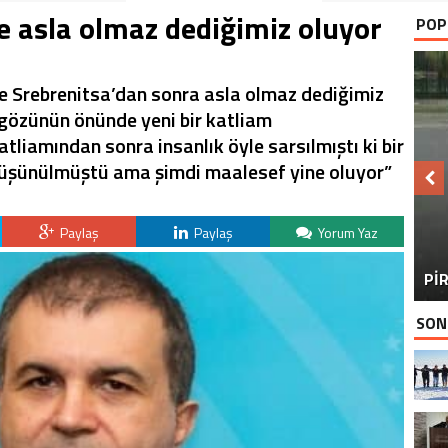
e asla olmaz dediğimiz oluyor
POP
e Srebrenitsa’dan sonra asla olmaz dediğimiz
gözünün önünde yeni bir katliam
katliamından sonra insanlık öyle sarsılmıştı ki bir
 düşünülmüştü ama şimdi maalesef yine oluyor”
Paylaş
Paylaş
Yorum Yaz
BU
PİR
SON