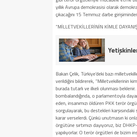
yıllık Avrupa demokrasisi olarak demokras
çıkacağını 15 Temmuz darbe girişiminden
“MİLLETVEKİLLERİNİN KİMLE DAYANIŞ
Yetişkinle
Bakan Çelik, Türkiye’deki bazı milletvekill
verildiğini bildirerek, “Milletvekillerinin 
burada tutarlı ve ilkeli olunması beklenir
bombalandığında, o parlamentoyla dayanış
eden, insanımızı öldüren PKK terör örgü
sorgulayarak, bu destekleri karşısındaki
karar verselerdi. Çünkü unutmasın ki onlar,
örgütüne sırtımızı dayıyoruz, biz DHKP-
yapılıyorlar. O terör örgütleri de bizim i