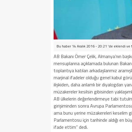
Bu haber 14 Aralık 2016 - 20:21 'de eklendi ve
AB Bakanı Ömer Çelik, Almanya’nın başke
mensuplarına açıklamada bulunan Bakan Ç
toplantıya katılan arkadaşlarımız aramışl
marjinal ifadeler olduğu genel kabul görü
ilişkiden, daha anlamlı bir diyalogdan yan
müzakereler kesilsin gibisinden yaklaşıml
AB ülkelerin değerlendirmeye tabi tutulm
girişiminden sonra Avrupa Parlamentosu
ama bunu yerine müzakereleri keselim gib
Parlamentosu için tarihinde aldığı en büyü
ifade ettim” dedi.