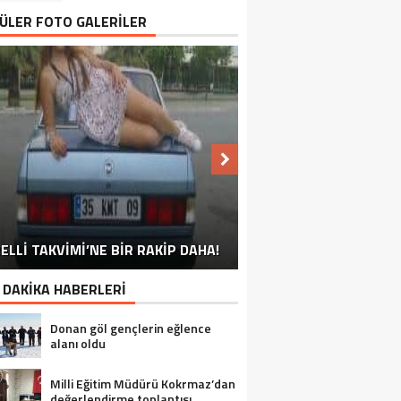
ÜLER FOTO GALERİLER
NU SÖYLEMEYEN ESNAF GÖRDÜNÜZ
ELLİ TAKVİMİ’NE BİR RAKİP DAHA!
EN İYİ ‘KURBAN BAYRAMI’ CAPSLERİ!
FOTOĞRAFLARLA GÜROYMAK
FOTOĞRAFLARLA ADILCEVAZ
FOTOĞRAFLARLA TATVAN
FOTOĞRAFLARLA BITLIS
FOTOĞRAFLARLA AHLAT
FOTOĞRAFLARLA MUTKI
FOTOĞRAFLARLA HIZAN
MÜ?
 DAKİKA HABERLERİ
Donan göl gençlerin eğlence
alanı oldu
Milli Eğitim Müdürü Kokrmaz’dan
değerlendirme toplantısı