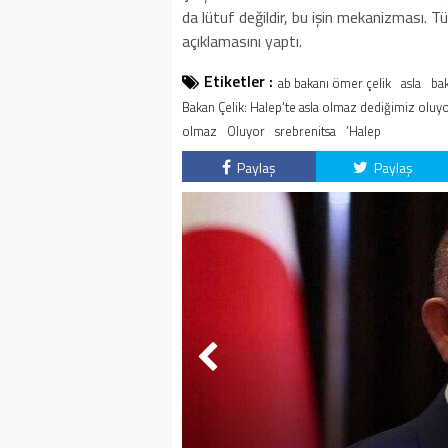
da lütuf değildir, bu işin mekanizması. Tü
açıklamasını yaptı.
Etiketler :
ab bakanı ömer çelik
asla
ba
Bakan Çelik: Halep’te asla olmaz dediğimiz oluy
olmaz
Oluyor
srebrenitsa
’Halep
Paylaş
Paylaş