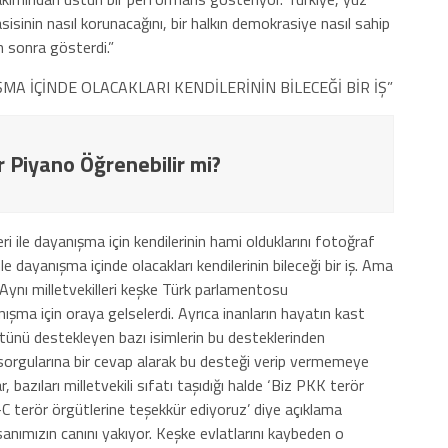
isinin nasıl korunacağını, bir halkın demokrasiye nasıl sahip
 sonra gösterdi.”
MA İÇİNDE OLACAKLARI KENDİLERİNİN BİLECEĞİ BİR İŞ”
r Piyano Öğrenebilir mi?
eri ile dayanışma için kendilerinin hami olduklarını fotoğraf
kimle dayanışma içinde olacakları kendilerinin bileceği bir iş. Ama
. Aynı milletvekilleri keşke Türk parlamentosu
ma için oraya gelselerdi. Ayrıca inanların hayatın kast
tünü destekleyen bazı isimlerin bu desteklerinden
 sorgularına bir cevap alarak bu desteği verip vermemeye
 bazıları milletvekili sıfatı taşıdığı halde ‘Biz PKK terör
C terör örgütlerine teşekkür ediyoruz’ diye açıklama
nsanımızın canını yakıyor. Keşke evlatlarını kaybeden o