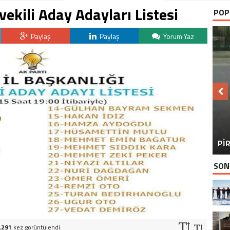
tvekili Aday Adayları Listesi
POP
Paylaş
Paylaş
Yorum Yaz
BU
PİR
SON
.291
kez görüntülendi.