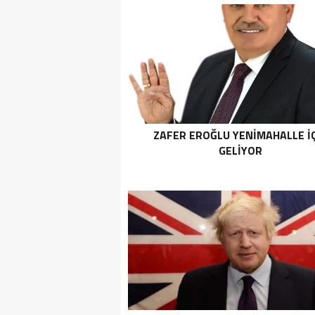
ZAFER EROĞLU YENIMAHALLE İ
GELIYOR