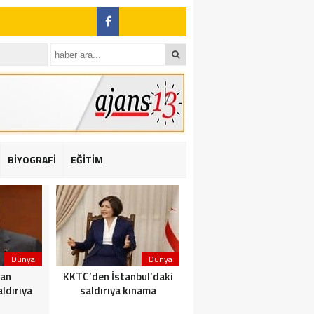
BİYOGRAFİ
EĞİTİM
ı: 2 yaralı
Dünya
Dünya
Dünya
dan
KKTC’den İstanbul’daki
Yolcu taşıyan teknede
ldırıya
saldırıya kınama
yangın çıktı: 23 ölü