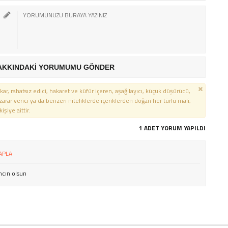
AKKINDAKİ YORUMUMU GÖNDER
kar, rahatsız edici, hakaret ve küfür içeren, aşağılayıcı, küçük düşürücü,
 zarar verici ya da benzeri niteliklerde içeriklerden doğan her türlü mali,
şiye aittir.
1 ADET YORUM YAPILDI
APLA
mcın olsun