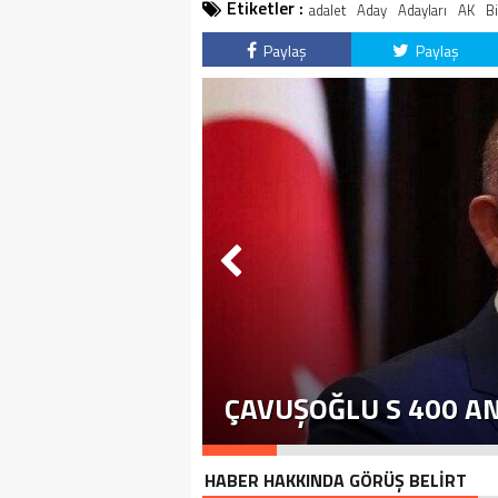
Etiketler :
adalet
Aday
Adayları
AK
Bi
Paylaş
Paylaş
ÇAVUŞOĞLU S 400 A
HABER HAKKINDA GÖRÜŞ BELİRT