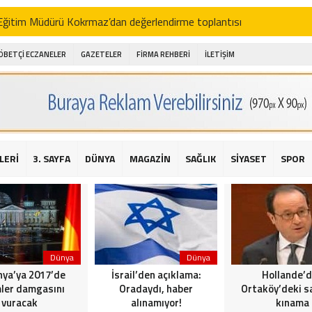
i Eğitim Müdürü Kokrmaz’dan değerlendirme toplantısı
akam Alibeyoğlu, Aile Destek Merkezini ziyaret etti
ÖBETÇİ ECZANELER
GAZETELER
FİRMA REHBERİ
İLETİŞİM
 ıhlamur piyasalarda
amış şehitleri için bayraklı kayak gösterileri düzenlenecek
 için yardım kermesi
O’dan 2016 yılı değerlendirmesi
LERİ
3. SAYFA
DÜNYA
MAGAZİN
SAĞLIK
SİYASET
SPOR
AKİKA! Sarıyer Çayırbaşı Cezayirli Hasan Paşa Camii’nde silahlı saldır
t Bahçeli’den Reina’ya düzenlenen terör saldırısına ilişkin açıklama
Dünya
Dünya
ya’ya 2017’de
İsrail’den açıklama:
Hollande’
ler damgasını
Oradaydı, haber
Ortaköy’deki sa
vuracak
alınamıyor!
kınama