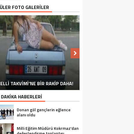
ÜLER FOTO GALERİLER
NU SÖYLEMEYEN ESNAF GÖRDÜNÜZ
ELLİ TAKVİMİ’NE BİR RAKİP DAHA!
EN İYİ ‘KURBAN BAYRAMI’ CAPSLERİ!
FOTOĞRAFLARLA GÜROYMAK
FOTOĞRAFLARLA ADILCEVAZ
FOTOĞRAFLARLA TATVAN
FOTOĞRAFLARLA BITLIS
FOTOĞRAFLARLA AHLAT
FOTOĞRAFLARLA MUTKI
FOTOĞRAFLARLA HIZAN
MÜ?
 DAKİKA HABERLERİ
Donan göl gençlerin eğlence
alanı oldu
Milli Eğitim Müdürü Kokrmaz’dan
değerlendirme toplantısı