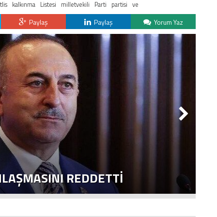
tlis
kalkınma
Listesi
milletvekili
Parti
partisi
ve
Paylaş
Paylaş
Yorum Yaz
NLAŞMASINI REDDETTI
2