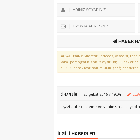
HABER H
YASAL UYARI!
Suç teşkil edecek, yasadışı, tehdit
kaba, pornografik, ahlaka aykırı, kişilik haklarına
hukuki, cezai, idari sorumluluk içeriği gönderen ki
CIHANGIR
23 Şubat 2015 / 19:04
CEV
niyazi altılar çok temiz ve samimisin allah yardı
İLGİLİ HABERLER