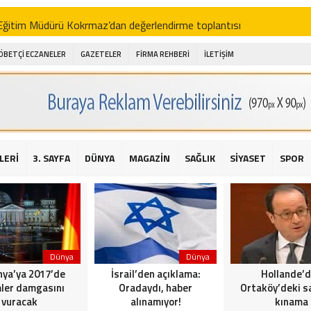
i Eğitim Müdürü Kokrmaz’dan değerlendirme toplantısı
akam Alibeyoğlu, Aile Destek Merkezini ziyaret etti
ÖBETÇİ ECZANELER
GAZETELER
FİRMA REHBERİ
İLETİŞİM
 ıhlamur piyasalarda
amış şehitleri için bayraklı kayak gösterileri düzenlenecek
 için yardım kermesi
O’dan 2016 yılı değerlendirmesi
LERİ
3. SAYFA
DÜNYA
MAGAZİN
SAĞLIK
SİYASET
SPOR
AKİKA! Sarıyer Çayırbaşı Cezayirli Hasan Paşa Camii’nde silahlı saldır
t Bahçeli’den Reina’ya düzenlenen terör saldırısına ilişkin açıklama
Dünya
Dünya
ya’ya 2017’de
İsrail’den açıklama:
Hollande’
ler damgasını
Oradaydı, haber
Ortaköy’deki sa
vuracak
alınamıyor!
kınama