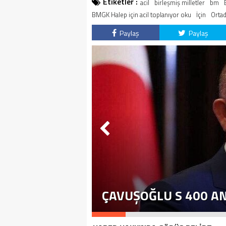
Etiketler :
acil
birleşmiş milletler
bm
BMGK Halep için acil toplanıyor oku
İçin
Ortad
Paylaş
Paylaş
ÇAVUŞOĞLU S 400 A