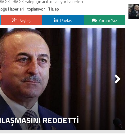
BMGK
BMGK Halep için acil toplanıyor haberleri
oğu Haberleri
toplanıyor
’Halep
Paylaş
Paylaş
Yorum Yaz
NLAŞMASINI REDDETTI
2