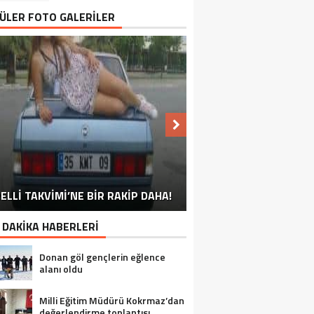
ÜLER FOTO GALERİLER
NU SÖYLEMEYEN ESNAF GÖRDÜNÜZ
ELLİ TAKVİMİ’NE BİR RAKİP DAHA!
EN İYİ ‘KURBAN BAYRAMI’ CAPSLERİ!
FOTOĞRAFLARLA GÜROYMAK
FOTOĞRAFLARLA ADILCEVAZ
FOTOĞRAFLARLA TATVAN
FOTOĞRAFLARLA BITLIS
FOTOĞRAFLARLA AHLAT
FOTOĞRAFLARLA MUTKI
FOTOĞRAFLARLA HIZAN
MÜ?
 DAKİKA HABERLERİ
Donan göl gençlerin eğlence
alanı oldu
Milli Eğitim Müdürü Kokrmaz’dan
değerlendirme toplantısı