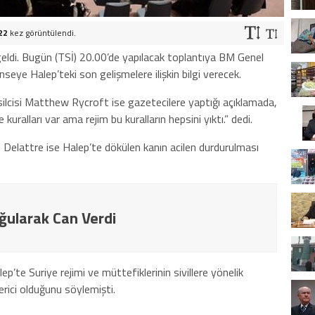
22
kez görüntülendi.
 geldi. Bugün (TSİ) 20.00’de yapılacak toplantıya BM Genel
eye Halep’teki son gelişmelere ilişkin bilgi verecek.
lcisi Matthew Rycroft ise gazetecilere yaptığı açıklamada,
e kuralları var ama rejim bu kuralların hepsini yıktı.” dedi.
 Delattre ise Halep’te dökülen kanın acilen durdurulması
oğularak Can Verdi
’te Suriye rejimi ve müttefiklerinin sivillere yönelik
erici olduğunu söylemişti.