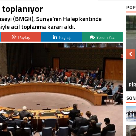
 toplanıyor
POP
onseyi (BMGK), Suriye’nin Halep kentinde
niyle acil toplanma kararı aldı.
Paylaş
Paylaş
Yorum Yaz
BU
PİR
SON