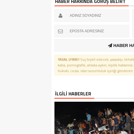
HABER HAKKINDA GÖRÜŞ BELİRT
HABER H
YASAL UYARI!
Suç teşkil edecek, yasadışı, tehdit
kaba, pornografik, ahlaka aykırı, kişilik haklarına
hukuki, cezai, idari sorumluluk içeriği gönderen ki
İLGİLİ HABERLER