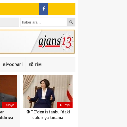
BİYOGRAFİ
EĞİTİM
ı: 2 yaralı
Dünya
Dünya
Dünya
dan
KKTC’den İstanbul’daki
Yolcu taşıyan teknede
ldırıya
saldırıya kınama
yangın çıktı: 23 ölü