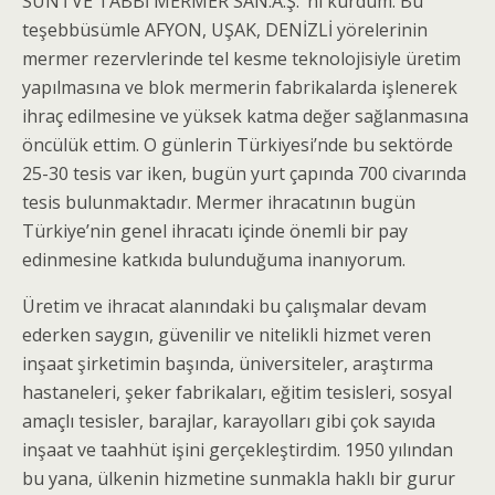
SUN’İ VE TABBİ MERMER SAN.A.Ş.’ ni kurdum. Bu
teşebbüsümle AFYON, UŞAK, DENİZLİ yörelerinin
mermer rezervlerinde tel kesme teknolojisiyle üretim
yapılmasına ve blok mermerin fabrikalarda işlenerek
ihraç edilmesine ve yüksek katma değer sağlanmasına
öncülük ettim. O günlerin Türkiyesi’nde bu sektörde
25-30 tesis var iken, bugün yurt çapında 700 civarında
tesis bulunmaktadır. Mermer ihracatının bugün
Türkiye’nin genel ihracatı içinde önemli bir pay
edinmesine katkıda bulunduğuma inanıyorum.
Üretim ve ihracat alanındaki bu çalışmalar devam
ederken saygın, güvenilir ve nitelikli hizmet veren
inşaat şirketimin başında, üniversiteler, araştırma
hastaneleri, şeker fabrikaları, eğitim tesisleri, sosyal
amaçlı tesisler, barajlar, karayolları gibi çok sayıda
inşaat ve taahhüt işini gerçekleştirdim. 1950 yılından
bu yana, ülkenin hizmetine sunmakla haklı bir gurur