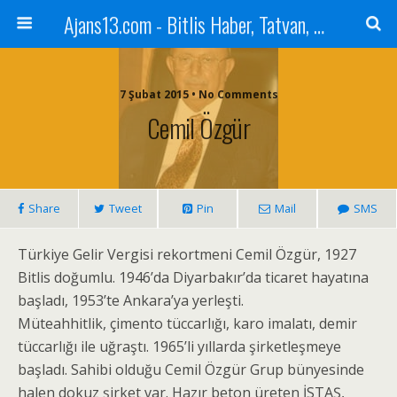
Ajans13.com - Bitlis Haber, Tatvan, Ahlat, Adilcevaz, Mutki, Hizan, Güroymak, Gazete, Ajans, 13, Haber
7 Şubat 2015 • No Comments
Cemil Özgür
Share
Tweet
Pin
Mail
SMS
Türkiye Gelir Vergisi rekortmeni Cemil Özgür, 1927
Bitlis doğumlu. 1946’da Diyarbakır’da ticaret hayatına
başladı, 1953’te Ankara’ya yerleşti.
Müteahhitlik, çimento tüccarlığı, karo imalatı, demir
tüccarlığı ile uğraştı. 1965’li yıllarda şirketleşmeye
başladı. Sahibi olduğu Cemil Özgür Grup bünyesinde
halen dokuz şirket var. Hazır beton üreten İSTAŞ,