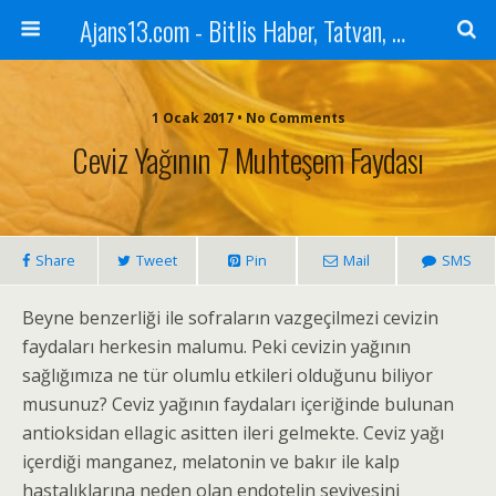
Ajans13.com - Bitlis Haber, Tatvan, Ahlat, Adilcevaz, Mutki, Hizan, Güroymak, Gazete, Ajans, 13, Haber
1 Ocak 2017 • No Comments
Ceviz Yağının 7 Muhteşem Faydası
Share
Tweet
Pin
Mail
SMS
Beyne benzerliği ile sofraların vazgeçilmezi cevizin
faydaları herkesin malumu. Peki cevizin yağının
sağlığımıza ne tür olumlu etkileri olduğunu biliyor
musunuz? Ceviz yağının faydaları içeriğinde bulunan
antioksidan ellagic asitten ileri gelmekte. Ceviz yağı
içerdiği manganez, melatonin ve bakır ile kalp
hastalıklarına neden olan endotelin seviyesini