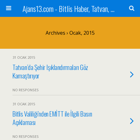
Ajans13.com - Bitlis Haber, Tatvan, Ahlat, Adilcevaz, Mutki, Hizan, Güroymak, Gazete, Ajans, 13, Haber
Archives › Ocak, 2015
31 OCAK 2015
Tatvan’da Şehir Işıklandırmaları Göz
Kamaştırıyor
NO RESPONSES
31 OCAK 2015
Bitlis Valiliği’nden EMİTT ile İlgili Basın
Açıklaması
NO RESPONSES