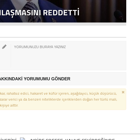
NLAŞMASINI REDDETTI
2
AKKINDAKİ YORUMUMU GÖNDER
kar, rahatsız edici, hakaret ve küfür içeren, aşağılayıcı, küçük düşürücü,
 zarar verici ya da benzeri niteliklerde içeriklerden doğan her türlü mali,
şiye aittir.