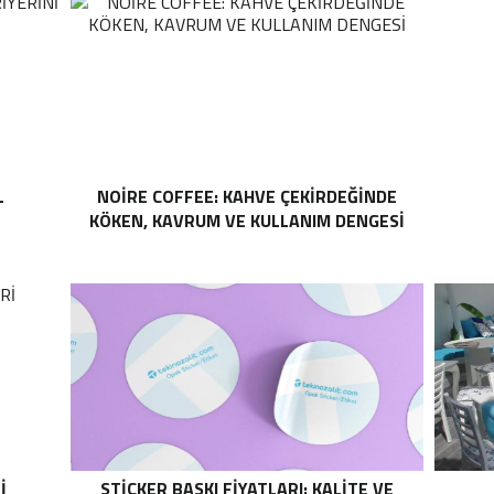
L
NOIRE COFFEE: KAHVE ÇEKIRDEĞINDE
KÖKEN, KAVRUM VE KULLANIM DENGESI
I
STICKER BASKI FIYATLARI: KALITE VE