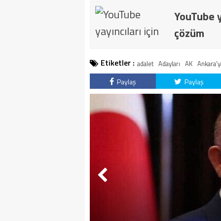
YouTube ya
çözüm
Etiketler :
adalet
Adayları
AK
Ankara'y
Paylaş
Paylaş