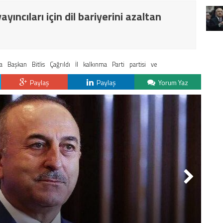
yıncıları için dil bariyerini azaltan
a
Başkan
Bitlis
Çağrıldı
İl
kalkınma
Parti
partisi
ve
Paylaş
Paylaş
Yorum Yaz