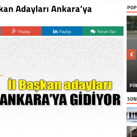
aşkan Adayları Ankara’ya
POP
Paylaş
Paylaş
Yorum Yaz
BU
PİR
SON