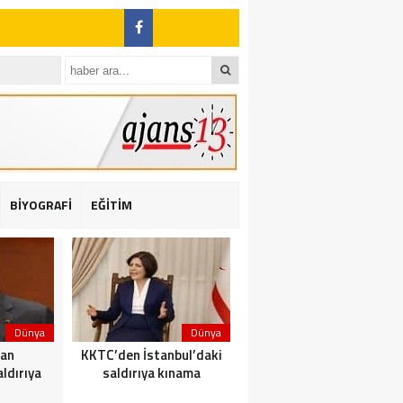
BİYOGRAFİ
EĞİTİM
ı: 2 yaralı
Dünya
Dünya
Dünya
dan
KKTC’den İstanbul’daki
Yolcu taşıyan teknede
ldırıya
saldırıya kınama
yangın çıktı: 23 ölü