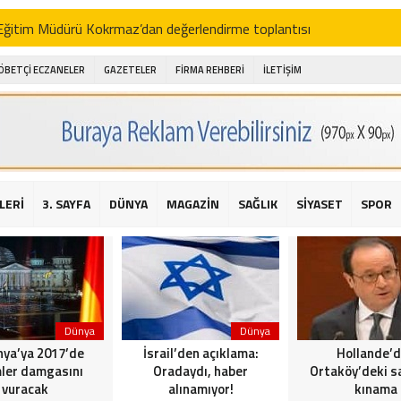
i Eğitim Müdürü Kokrmaz’dan değerlendirme toplantısı
akam Alibeyoğlu, Aile Destek Merkezini ziyaret etti
ÖBETÇİ ECZANELER
GAZETELER
FİRMA REHBERİ
İLETİŞİM
 ıhlamur piyasalarda
amış şehitleri için bayraklı kayak gösterileri düzenlenecek
 için yardım kermesi
O’dan 2016 yılı değerlendirmesi
LERİ
3. SAYFA
DÜNYA
MAGAZİN
SAĞLIK
SİYASET
SPOR
AKİKA! Sarıyer Çayırbaşı Cezayirli Hasan Paşa Camii’nde silahlı saldır
t Bahçeli’den Reina’ya düzenlenen terör saldırısına ilişkin açıklama
Dünya
Dünya
ya’ya 2017’de
İsrail’den açıklama:
Hollande’
ler damgasını
Oradaydı, haber
Ortaköy’deki sa
vuracak
alınamıyor!
kınama