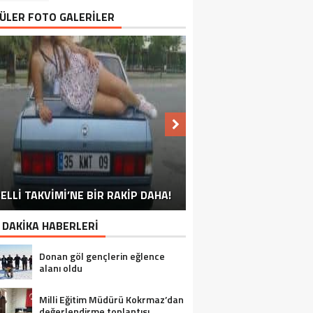
ÜLER FOTO GALERİLER
NU SÖYLEMEYEN ESNAF GÖRDÜNÜZ
ELLİ TAKVİMİ’NE BİR RAKİP DAHA!
EN İYİ ‘KURBAN BAYRAMI’ CAPSLERİ!
FOTOĞRAFLARLA GÜROYMAK
FOTOĞRAFLARLA ADILCEVAZ
FOTOĞRAFLARLA TATVAN
FOTOĞRAFLARLA BITLIS
FOTOĞRAFLARLA AHLAT
FOTOĞRAFLARLA MUTKI
FOTOĞRAFLARLA HIZAN
MÜ?
 DAKİKA HABERLERİ
Donan göl gençlerin eğlence
alanı oldu
Milli Eğitim Müdürü Kokrmaz’dan
değerlendirme toplantısı