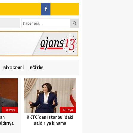
BİYOGRAFİ
EĞİTİM
ı: 2 yaralı
Dünya
Dünya
Dünya
dan
KKTC’den İstanbul’daki
Yolcu taşıyan teknede
ldırıya
saldırıya kınama
yangın çıktı: 23 ölü