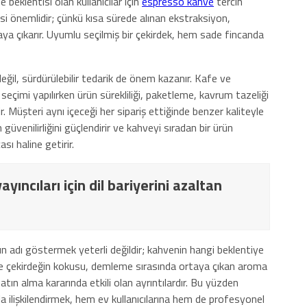
 beklentisi olan kullanıcılar için
espresso kahve
tercih
esi önemlidir; çünkü kısa sürede alınan ekstraksiyon,
taya çıkarır. Uyumlu seçilmiş bir çekirdek, hem sade fincanda
il, sürdürülebilir tedarik de önem kazanır. Kafe ve
seçimi yapılırken ürün sürekliliği, paketleme, kavrum tazeliği
r. Müşteri aynı içeceği her sipariş ettiğinde benzer kaliteyle
n güvenilirliğini güçlendirir ve kahveyi sıradan bir ürün
ı haline getirir.
yıncıları için dil bariyerini azaltan
ün adı göstermek yeterli değildir; kahvenin hangi beklentiye
ze çekirdeğin kokusu, demleme sırasında ortaya çıkan aroma
 satın alma kararında etkili olan ayrıntılardır. Bu yüzden
 ilişkilendirmek, hem ev kullanıcılarına hem de profesyonel