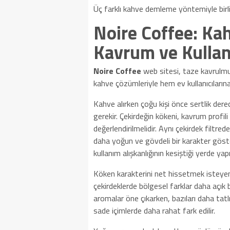
Üç farklı kahve demleme yöntemiyle birlik
Noire Coffee: Ka
Kavrum ve Kulla
Noire Coffee
web sitesi, taze kavrulmuş
kahve çözümleriyle hem ev kullanıcıların
Kahve alırken çoğu kişi önce sertlik dere
gerekir. Çekirdeğin kökeni, kavrum profil
değerlendirilmelidir. Aynı çekirdek filtr
daha yoğun ve gövdeli bir karakter göste
kullanım alışkanlığının kesiştiği yerde yapı
Köken karakterini net hissetmek isteyen
çekirdeklerde bölgesel farklar daha açık b
aromalar öne çıkarken, bazıları daha tatlı,
sade içimlerde daha rahat fark edilir.