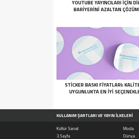
YOUTUBE YAYINCILARI IÇIN DI
BARIYERINI AZALTAN ÇÖZÜM
STICKER BASKI FIYATLARI: KALIT
UYGUNLUKTA EN İYI SEÇENEKL
KULLANIM ŞARTLARI VE YAYIN İLKELERI
TÜM MANŞET HABERLERI
MOVIEBOX A
Kültür Sanat
Moda
3.Sayfa
Dünya