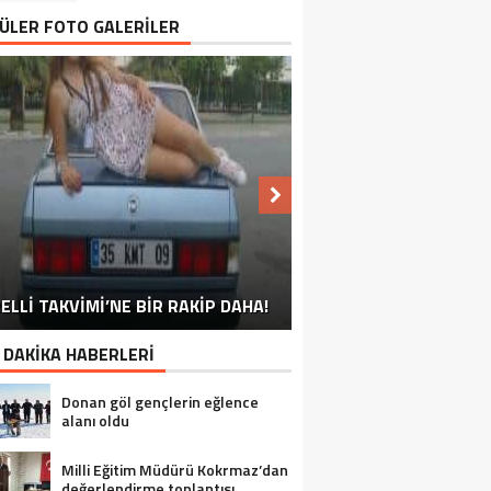
ÜLER FOTO GALERİLER
NU SÖYLEMEYEN ESNAF GÖRDÜNÜZ
ELLİ TAKVİMİ’NE BİR RAKİP DAHA!
EN İYİ ‘KURBAN BAYRAMI’ CAPSLERİ!
FOTOĞRAFLARLA GÜROYMAK
FOTOĞRAFLARLA ADILCEVAZ
FOTOĞRAFLARLA TATVAN
FOTOĞRAFLARLA BITLIS
FOTOĞRAFLARLA AHLAT
FOTOĞRAFLARLA MUTKI
FOTOĞRAFLARLA HIZAN
MÜ?
 DAKİKA HABERLERİ
Donan göl gençlerin eğlence
alanı oldu
Milli Eğitim Müdürü Kokrmaz’dan
değerlendirme toplantısı