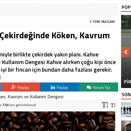
POP
TÜM YAZILARI
 Çekirdeğinde Köken, Kavrum
yle birlikte çekirdek yakın planı. Kahve
Kullanım Dengesi Kahve alırken çoğu kişi önce
iyi bir fincan için bundan daha fazlası gerekir.
BU
i
PİR
Paylaş
Paylaş
Yorum Yaz
SON
ve
720
kez görüntülendi.