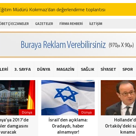
i Eğitim Müdürü Kokrmaz’dan değerlendirme toplantısı
akam Alibeyoğlu, Aile Destek Merkezini ziyaret etti
ÖBETÇİ ECZANELER
GAZETELER
FİRMA REHBERİ
İLETİŞİM
 ıhlamur piyasalarda
amış şehitleri için bayraklı kayak gösterileri düzenlenecek
 için yardım kermesi
O’dan 2016 yılı değerlendirmesi
LERİ
3. SAYFA
DÜNYA
MAGAZİN
SAĞLIK
SİYASET
SPOR
AKİKA! Sarıyer Çayırbaşı Cezayirli Hasan Paşa Camii’nde silahlı saldır
t Bahçeli’den Reina’ya düzenlenen terör saldırısına ilişkin açıklama
Dünya
Dünya
ya’ya 2017’de
İsrail’den açıklama:
Hollande’
ler damgasını
Oradaydı, haber
Ortaköy’deki sa
vuracak
alınamıyor!
kınama