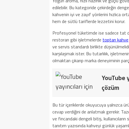
Yoğun aroma, hızlı hazırlık ve güçlü gövde
edilebilir. Bu kategoride çekirdeğin deng
kahvenin iyi ve zayıf yönlerini hızlıca or
hem de sütlü tariflerde lezzetini korur.
Profesyonel tüketimde ise sadece tat değ
restoran gibi işletmelerde
toptan kahve
ve servis standardı birlikte düşünülmelidi
karşılaşmak ister. Bu tutarlılık, işletmeni
olmaktan çıkarıp marka deneyiminin parças
YouTube ya
çözüm
Bu tür içeriklerde okuyucuya yalnızca ür
cevap verdiğini de anlatmak gerekir. Ta
ve fincandaki dengeli bitiş, kullanıcıların
tanıtım yazısında kahveyi günlük yaşamla