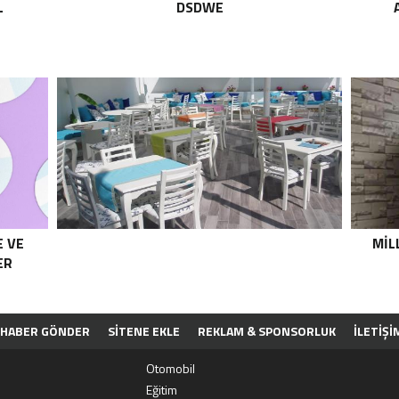
L
DSDWE
E VE
MIL
ER
HABER GÖNDER
SİTENE EKLE
REKLAM & SPONSORLUK
İLETIŞI
PP
Otomobil
Eğitim