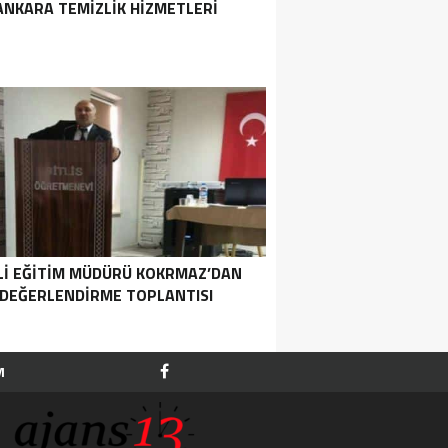
ANKARA TEMIZLIK HIZMETLERI
LI EĞITIM MÜDÜRÜ KOKRMAZ’DAN
DEĞERLENDIRME TOPLANTISI
M