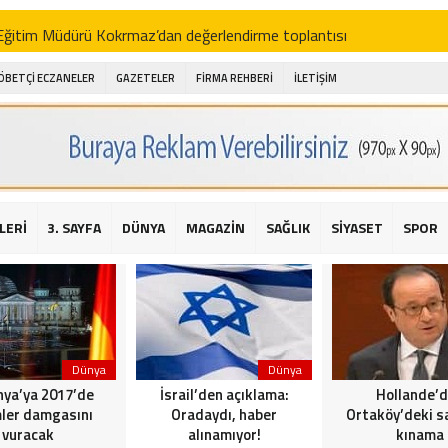
i Eğitim Müdürü Kokrmaz’dan değerlendirme toplantısı
akam Alibeyoğlu, Aile Destek Merkezini ziyaret etti
ÖBETÇİ ECZANELER
GAZETELER
FİRMA REHBERİ
İLETİŞİM
 ıhlamur piyasalarda
amış şehitleri için bayraklı kayak gösterileri düzenlenecek
 için yardım kermesi
O’dan 2016 yılı değerlendirmesi
LERİ
3. SAYFA
DÜNYA
MAGAZİN
SAĞLIK
SİYASET
SPOR
AKİKA! Sarıyer Çayırbaşı Cezayirli Hasan Paşa Camii’nde silahlı saldır
t Bahçeli’den Reina’ya düzenlenen terör saldırısına ilişkin açıklama
Dünya
Dünya
ya’ya 2017’de
İsrail’den açıklama:
Hollande’
ler damgasını
Oradaydı, haber
Ortaköy’deki sa
vuracak
alınamıyor!
kınama