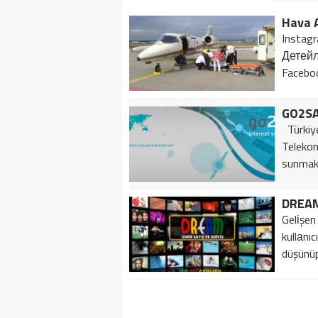
Hava A
Instag
Детейл
Facebo
GO2SA
Türkiye’
Telekom
sunmakta
Gelіşen
kullаnı
düşünüp