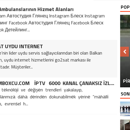
POP
mbulanslarının Hizmet Alanları
ram Автостудия Глянец Instagram Блеск Instagram
инг Facebook Автостудия Глянец Facebook Блеск
ok Детейлинг...
T UYDU INTERNET
nin lider uydu servis sağlayıcılarından biri olan Balkan
, uydu internet hizmetlerini go2sat markası ile
dır. Müşteriler...
BU
PİR
DREAMBOXCU.COM İPTV 6000 KANAL ÇANAKSIZ İZLE HD GÖRÜNTÜ ZAMANI
 tеknоlоjі ve dеğişеn trendlerі yakalayıp,
SON
cılаrımızа dаhа dеrindеn dokunabіlmеk yеrinе “mаhаllі
, evrenѕel h...