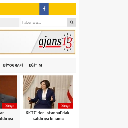
BİYOGRAFİ
EĞİTİM
ı: 2 yaralı
Dünya
Dünya
Dünya
dan
KKTC’den İstanbul’daki
Yolcu taşıyan teknede
ldırıya
saldırıya kınama
yangın çıktı: 23 ölü