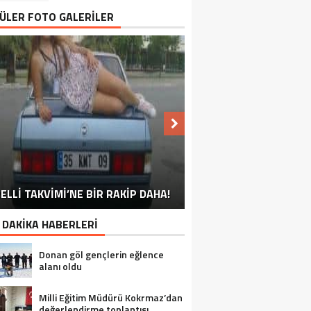
ÜLER FOTO GALERİLER
NU SÖYLEMEYEN ESNAF GÖRDÜNÜZ
ELLİ TAKVİMİ’NE BİR RAKİP DAHA!
EN İYİ ‘KURBAN BAYRAMI’ CAPSLERİ!
FOTOĞRAFLARLA GÜROYMAK
FOTOĞRAFLARLA ADILCEVAZ
FOTOĞRAFLARLA TATVAN
FOTOĞRAFLARLA BITLIS
FOTOĞRAFLARLA AHLAT
FOTOĞRAFLARLA MUTKI
FOTOĞRAFLARLA HIZAN
MÜ?
 DAKİKA HABERLERİ
Donan göl gençlerin eğlence
alanı oldu
Milli Eğitim Müdürü Kokrmaz’dan
değerlendirme toplantısı