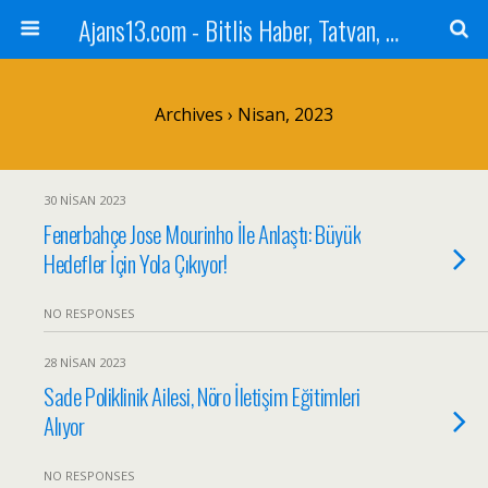
Ajans13.com - Bitlis Haber, Tatvan, Ahlat, Adilcevaz, Mutki, Hizan, Güroymak, Gazete, Ajans, 13, Haber
Archives › Nisan, 2023
30 NISAN 2023
Fenerbahçe Jose Mourinho İle Anlaştı: Büyük
Hedefler İçin Yola Çıkıyor!
NO RESPONSES
28 NISAN 2023
Sade Poliklinik Ailesi, Nöro İletişim Eğitimleri
Alıyor
NO RESPONSES