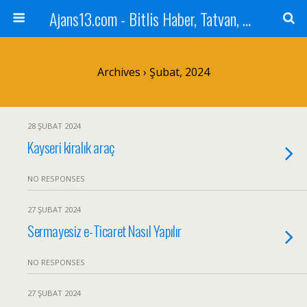
Ajans13.com - Bitlis Haber, Tatvan, Ahlat, Adilcevaz, Mutki, Hizan, Güroymak, Gazete, Ajans, 13, Haber
Archives › Şubat, 2024
28 ŞUBAT 2024
Kayseri kiralık araç
NO RESPONSES
27 ŞUBAT 2024
Sermayesiz e-Ticaret Nasıl Yapılır
NO RESPONSES
27 ŞUBAT 2024