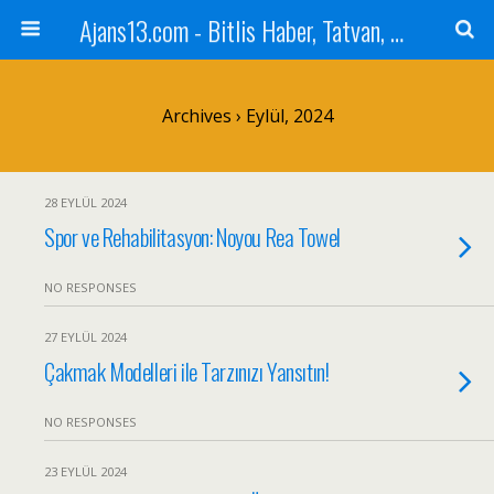
Ajans13.com - Bitlis Haber, Tatvan, Ahlat, Adilcevaz, Mutki, Hizan, Güroymak, Gazete, Ajans, 13, Haber
Archives › Eylül, 2024
28 EYLÜL 2024
Spor ve Rehabilitasyon: Noyou Rea Towel
NO RESPONSES
27 EYLÜL 2024
Çakmak Modelleri ile Tarzınızı Yansıtın!
NO RESPONSES
23 EYLÜL 2024