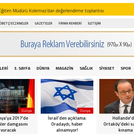
i Eğitim Müdürü Kokrmaz’dan değerlendirme toplantısı
akam Alibeyoğlu, Aile Destek Merkezini ziyaret etti
ÖBETÇİ ECZANELER
GAZETELER
FİRMA REHBERİ
İLETİŞİM
 ıhlamur piyasalarda
amış şehitleri için bayraklı kayak gösterileri düzenlenecek
 için yardım kermesi
O’dan 2016 yılı değerlendirmesi
LERİ
3. SAYFA
DÜNYA
MAGAZİN
SAĞLIK
SİYASET
SPOR
AKİKA! Sarıyer Çayırbaşı Cezayirli Hasan Paşa Camii’nde silahlı saldır
t Bahçeli’den Reina’ya düzenlenen terör saldırısına ilişkin açıklama
Dünya
Dünya
ya’ya 2017’de
İsrail’den açıklama:
Hollande’
ler damgasını
Oradaydı, haber
Ortaköy’deki sa
vuracak
alınamıyor!
kınama