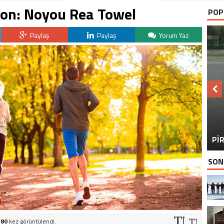
yon: Noyou Rea Towel
POP
Paylaş
Paylaş
Yorum Yaz
BU
PİR
SON
380
kez görüntülendi.