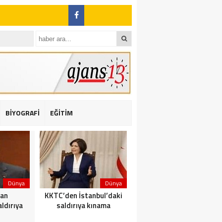
BİYOGRAFİ
EĞİTİM
ı: 2 yaralı
Dünya
Dünya
Dünya
dan
KKTC’den İstanbul’daki
Yolcu taşıyan teknede
ldırıya
saldırıya kınama
yangın çıktı: 23 ölü