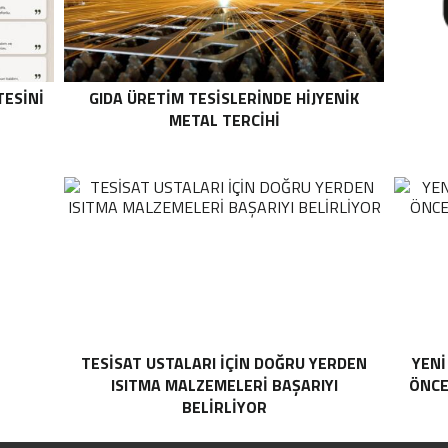
TESINI
GIDA ÜRETIM TESISLERINDE HIJYENIK
METAL TERCIHI
TESISAT USTALARI İÇIN DOĞRU YERDEN
YENI
ISITMA MALZEMELERI BAŞARIYI
ÖNCE
BELIRLIYOR