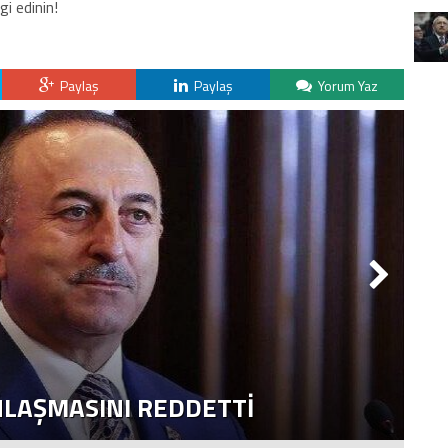
gi edinin!
Paylaş
Paylaş
Yorum Yaz
NLAŞMASINI REDDETTI
2