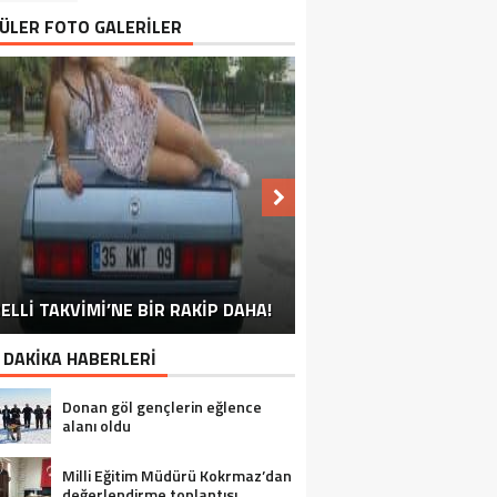
ÜLER FOTO GALERİLER
NU SÖYLEMEYEN ESNAF GÖRDÜNÜZ
ELLİ TAKVİMİ’NE BİR RAKİP DAHA!
EN İYİ ‘KURBAN BAYRAMI’ CAPSLERİ!
FOTOĞRAFLARLA GÜROYMAK
FOTOĞRAFLARLA ADILCEVAZ
FOTOĞRAFLARLA TATVAN
FOTOĞRAFLARLA BITLIS
FOTOĞRAFLARLA AHLAT
FOTOĞRAFLARLA MUTKI
FOTOĞRAFLARLA HIZAN
MÜ?
 DAKİKA HABERLERİ
Donan göl gençlerin eğlence
alanı oldu
Milli Eğitim Müdürü Kokrmaz’dan
değerlendirme toplantısı